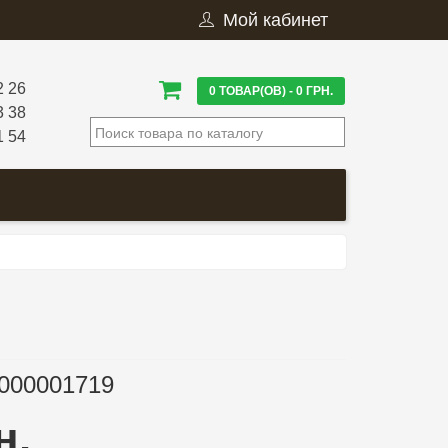
Мой кабинет
2 26
0 ТОВАР(ОВ) - 0 ГРН.
3 38
1 54
000001719
н.