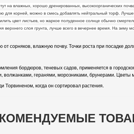
тут на влажных, хорошо дренированных, высокоорганических почвах
ию для корней, можно в смесь добавлять нейтральный торф. Лучше 
илить цвет листьев, но жаркое полуденное солнце обычно смертел
 верхнего слоя грунта, лучше всего в вечернее время. На зиму м
от сорняков, влажную почву. Точки роста при посадке долж
мления бордюров, теневых садов, применяется в городско
и, волжанками, геранями, морозниками, брунерами. Цветы м
нди Торвиненом, когда он сортировал растения.
КОМЕНДУЕМЫЕ ТОВ