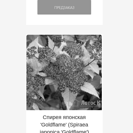
ПРЕДЗАКАЗ
Спирея японская
'Goldflame' (Spiraea
japonica 'Goldflame')