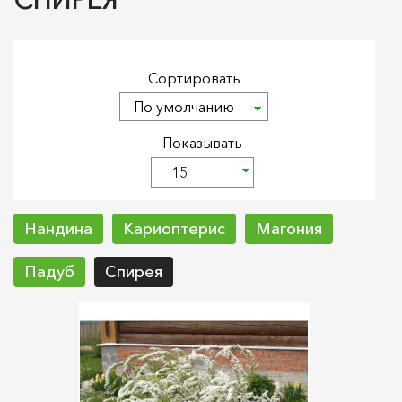
Сортировать
Показывать
Нандина
Кариоптерис
Магония
Падуб
Спирея