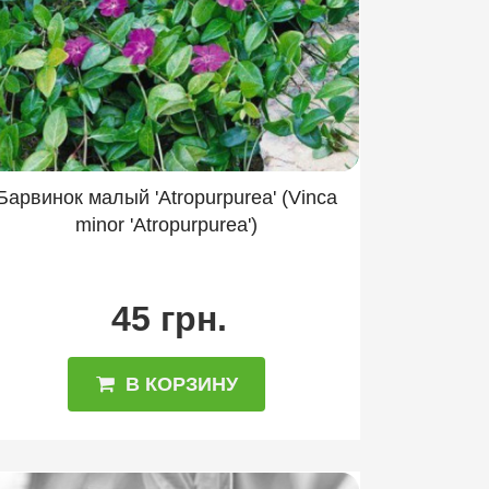
Прострел
Роджерсия
илацина
Таволга
с
Хауттюйния
Хоста
Яснотка
Барвинок малый 'Atropurpurea' (Vinca
minor 'Atropurpurea')
45 грн.
В КОРЗИНУ