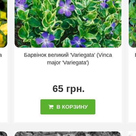
Пахизандра
Подофилл
Посконник
м
Сердечник
Синюха
Скабиоза
См
Увулярия
Фиалка
Физостегия
Флок
Шнитт-лук
Эрика
Эхинацея пурпурная
Барвінок великий 'Variegata' (Vinca
a
major 'Variegata')
65 грн.
В КОРЗИНУ