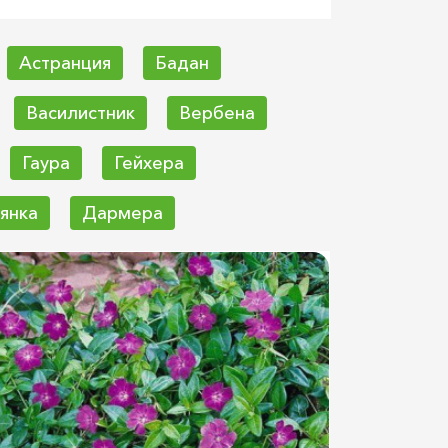
Астранция
Бадан
Василистник
Вербена
Гаура
Гейхера
янка
Дармера
Ирис
Камнеломка
Короставник
Котовник
ин
Лаватера
Ландыш
Монарда
Мордовник