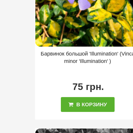
Морозник
Мшанка
Нивяник
Рудбекия
Сантолина
Седу
Традесканция
Тысячелистник
Чебрец
Чистец
Шалфей
Барвинок большой 'Illumination' (Vinc
minor 'Illumination' )
75 грн.
В КОРЗИНУ