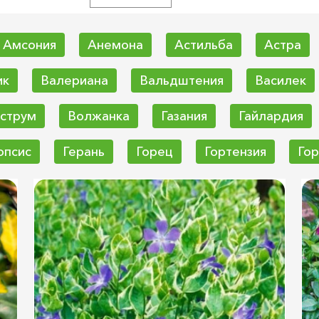
Амсония
Анемона
Астильба
Астра
ик
Валериана
Вальдштения
Василек
струм
Волжанка
Газания
Гайлардия
опсис
Герань
Горец
Гортензия
Гор
Душевник
Дягель
Живучка
Иберика
вер
Клопогон
Колхикум
Копытень
кушкин цвет
Купена
Лаванда
Лаванд
с
Манжетка
Молодило
Молочай