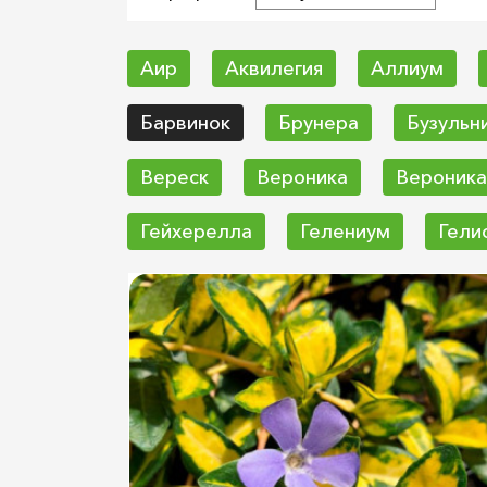
Аир
Аквилегия
Аллиум
Барвинок
Брунера
Бузульн
Вереск
Вероника
Вероника
Гейхерелла
Гелениум
Гели
Диспоропсис
Додекатеон
Киренгешома
Кислица
Кле
Кровохлебка
Крокосмия
Ку
Лиатрис
Лилейник
Ломоно