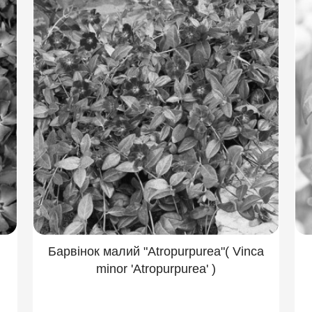
Барвінок малий "Atropurpurea"( Vinca
minor 'Atropurpurea' )