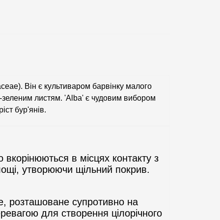
eae). Він є культиваром барвінку малого
-зеленим листям. 'Alba' є чудовим вибором
іст бур'янів.
ко вкорінюються в місцях контакту з
лощі, утворюючи щільний покрив.
не, розташоване супротивно на
еревагою для створення цілорічного