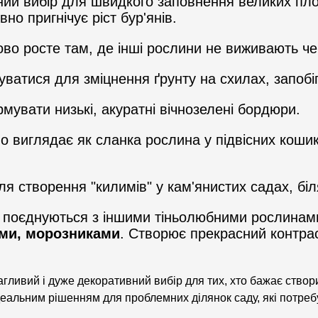
ий вибір для швидкого заповнення великих площ
но пригнічує ріст бур'янів.
во росте там, де інші рослини не виживають чер
атися для зміцнення ґрунту на схилах, запобіг
увати низькі, акуратні вічнозелені бордюри.
 виглядає як сланка рослина у підвісних кошика
 створення "килимів" у кам'янистих садах, біля
ово поєднуються з іншими тіньолюбними рослина
ами, морозниками
. Створює прекрасний контра
гливий і дуже декоративний вибір для тих, хто бажає створи
 ідеальним рішенням для проблемних ділянок саду, які потреб