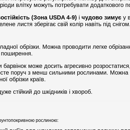
періоди влітку можуть потребувати додаткового п
остійкість (Зона USDA 4-9)
і
чудово зимує
у в
елене листя зберігає свій колір навіть під снігом
ладної обрізки. Можна проводити легке обрізан
я поширення.
и барвінок може досить агресивно розростатися
осте поруч з менш сильними рослинами. Можна
ої обрізки країв.
же стійкий до шкідників і хвороб.
 ґрунтопокривною рослиною: