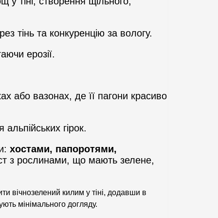
 у тіні, створення щільного,
ез тінь та конкуренцію за вологу.
аючи ерозії.
х або вазонах, де її пагони красиво
 альпійських гірок.
ми:
хостами, папоротями,
ст з рослинами, що мають зелене,
ти вічнозелений килим у тіні, додавши в
ують мінімального догляду.