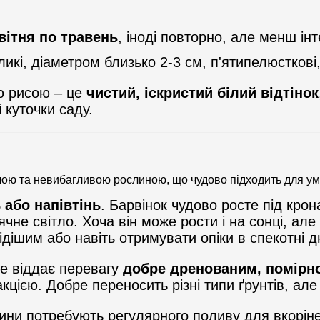
квітня по травень
, іноді повторно, але менш ін
икі, діаметром близько 2-3 см, п'ятипелюсткові,
ою рисою – це
чистий, іскристий білий відтінок
 куточки саду.
лою та невибагливою рослиною, що чудово підходить для умо
ь або напівтінь
. Барвінок чудово росте під крон
чне світло. Хоча він може рости і на сонці, ал
дішим або навіть отримувати опіки в спекотні дн
е віддає перевагу
добре дренованим, помірн
ією. Добре переносить різні типи ґрунтів, але 
ини потребують регулярного поливу для вкорін