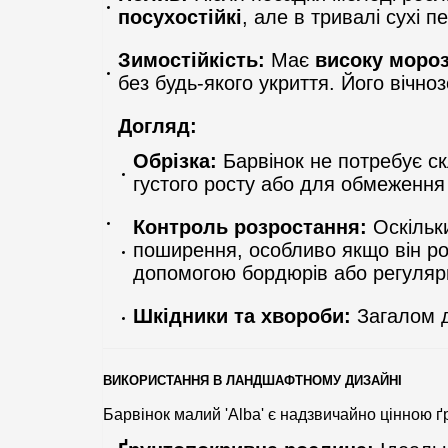
посухостійкі
, але в тривалі сухі 
Зимостійкість:
Має
високу мороз
без будь-якого укриття. Його вічноз
Догляд:
Обрізка:
Барвінок не потребує ск
густого росту або для обмеженн
Контроль розростання:
Оскільк
поширення, особливо якщо він р
допомогою бордюрів або регулярн
Шкідники та хвороби:
Загалом ду
ВИКОРИСТАННЯ В ЛАНДШАФТНОМУ ДИЗАЙНІ
Барвінок малий 'Alba' є надзвичайно цінною