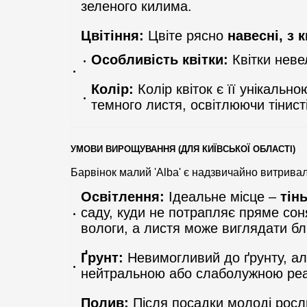
зеленого килима.
Цвітіння:
Цвіте рясно
навесні, з 
Особливість квітки:
Квітки невел
Колір:
Колір квіток є її унікальн
темного листя, освітлюючи тінисті
УМОВИ ВИРОЩУВАННЯ (ДЛЯ КИЇВСЬКОЇ ОБЛАСТІ)
Барвінок малий 'Alba' є надзвичайно витрива
Освітлення:
Ідеальне місце –
тін
саду, куди не потрапляє пряме соня
вологи, а листя може виглядати блі
Ґрунт:
Невимогливий до ґрунту, ал
нейтральною або слаболужною реакц
Полив:
Після посадки молоді росл