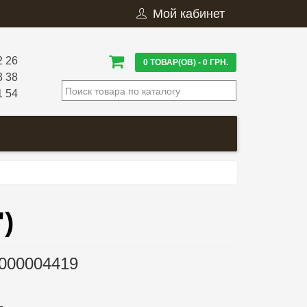
Мой кабинет
2 26
0 ТОВАР(ОВ) - 0 ГРН.
3 38
1 54
')
000004419
.