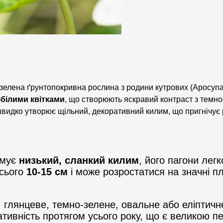
елена ґрунтопокривна рослина з родини кутрових (Apocynac
-білими квітками
, що створюють яскравий контраст з темно
 швидко утворює щільний, декоративний килим, що пригнічує р
рмує
низький, сланкий килим
, його пагони лег
всього
10-15 см
і може розростатися на значні п
е, глянцеве, темно-зелене, овальне або еліптич
ативність протягом усього року, що є великою п