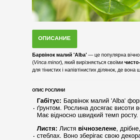
ОПИСАНИЕ
Барвінок малий 'Alba'
— це популярна вічноз
(
Vinca minor
), який вирізняється своїми
чисто
для тінистих і напівтінистих ділянок, де вона
ОПИС РОСЛИНИ
Габітус:
Барвінок малий 'Alba' фо
ґрунтом. Рослина досягає висоти 
Має відносно швидкий темп росту.
Листя:
Листя
вічнозелене
, дрібн
стеблах. Воно зберігає свою декор