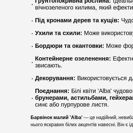
Ґрунтопокривна рослина:
Ідеальн
вічнозеленого килима, який ефектив
Під кронами дерев та кущів:
Чудо
Ухили та схили:
Може використовув
Бордюри та окантовки:
Може форм
Контейнерне озеленення:
Ефектно
звисають.
Декорування:
Використовується для
Поєднання:
Білі квіти 'Alba' чуд
брунерами, астильбами, гейхер
синє або пурпурове листя.
Барвінок малий 'Alba'
— це надійний, невиба
нього яскравих білих акцентів навесні. Він є