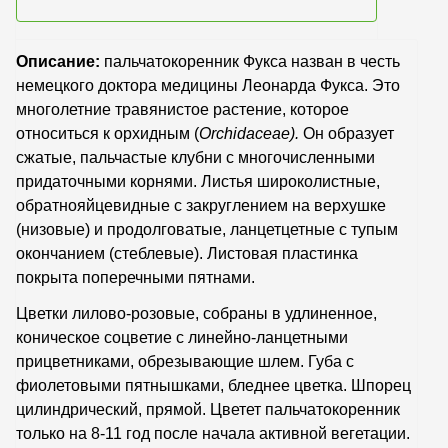
Описание:
пальчатокоренник Фукса назван в честь
немецкого доктора медицины Леонарда Фукса. Это
многолетние травянистое растение, которое
относиться к орхидным (
Orchidaceae
).
Он образует
сжатые, пальчастые клубни с многочисленными
придаточными корнями. Листья широколистные,
обратнояйцевидные с закруглением на верхушке
(низовые) и продолговатые, ланцетцетные с тупым
окончанием (стеблевые). Листовая пластинка
покрыта поперечными пятнами.
Цветки лилово-розовые, собраны в удлиненное,
коническое соцветие с линейно-ланцетными
прицветниками, обрезывающие шлем. Губа с
фиолетовыми пятнышками, бледнее цветка. Шпорец
цилиндрический, прямой. Цветет пальчатокоренник
только на 8-11 год после начала активной вегетации.