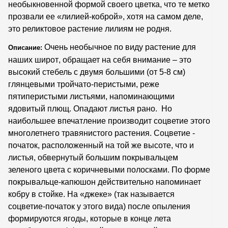
необыкновенной формой своего цветка, что те метко
прозвали ее «лилией-коброй», хотя на самом деле,
это реликтовое растение лилиям не родня.
Очень необычное по виду растение для
Описание:
наших широт
,
обращает на себя внимание – это
высокий стебель с двумя большими (от 5-8 см)
глянцевыми тройчато-перистыми, реже
пятиперистыми листьями, напоминающими
ядовитый плющ. Опадают листья рано.
Но
наибольшее впечатление производит соцветие этого
многолетнего травянистого растения. Соцветие -
початок, расположенный на той же высоте, что и
листья, обвернутый большим покрывальцем
зеленого цвета с коричневыми полосками. По форме
покрывальце-капюшон действительно напоминает
кобру в стойке. На «джеке» (так называется
соцветие-початок у этого вида) после опыления
формируются ягоды, которые в конце лета