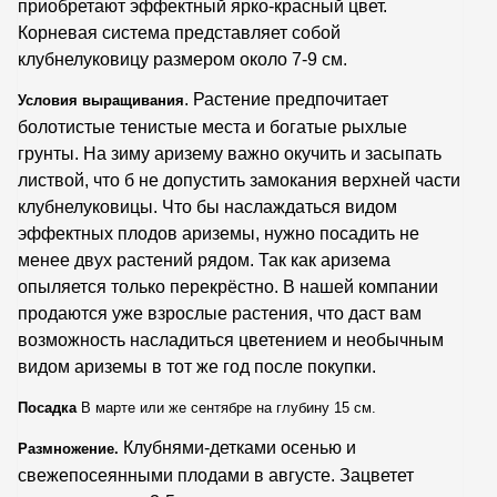
приобретают эффектный ярко-красный цвет.
Корневая система представляет собой
клубнелуковицу размером около 7-9 см.
. Растение предпочитает
Условия выращивания
болотистые тенистые места и богатые рыхлые
грунты. На зиму аризему важно окучить и засыпать
листвой, что б не допустить замокания верхней части
клубнелуковицы.
Что бы наслаждаться видом
эффектных плодов ариземы, нужно
посадить
не
менее двух растений рядом. Так как аризема
опыляется только перекрёстно. В нашей компании
продаются уже
взрослые растения, что даст вам
возможность насладиться цветением и необычным
видом ариземы в тот же год после
покупки.
Посадка
В марте или же сентябре на глубину 15 см.
Клубнями-детками осенью и
Размножение.
свежепосеянными плодами в августе. Зацветет