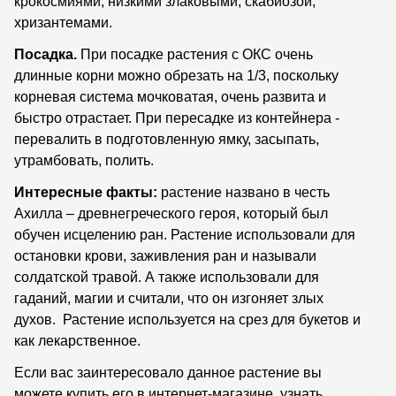
крокосмиями, низкими злаковыми, скабиозой,
хризантемами.
Посадка.
При посадке растения с ОКС очень
длинные корни можно обрезать на 1/3, поскольку
корневая система мочковатая, очень развита и
быстро отрастает. При пересадке из контейнера -
перевалить в подготовленную ямку, засыпать,
утрамбовать, полить.
Интересные факты:
растение названо в честь
Ахилла – древнегреческого героя, который был
обучен исцелению ран. Растение использовали для
остановки крови, заживления ран и называли
солдатской травой. А также использовали для
гаданий, магии и считали, что он изгоняет злых
духов. Растение используется на срез для букетов и
как лекарственное.
Если вас заинтересовало данное растение вы
можете купить его в интернет-магазине, узнать