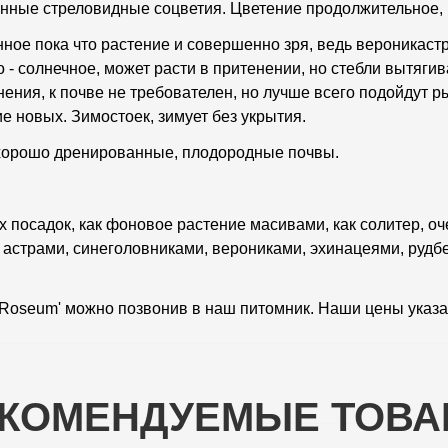
инные стреловидные соцветия. Цветение продолжительное, 
нное пока что растение и совершенно зря, ведь вероникас
 - солнечное, может расти в притенении, но стебли вытяги
ния, к почве не требователен, но лучше всего подойдут 
е новых. Зимостоек, зимует без укрытия.
 хорошо дренированные, плодородные почвы.
 посадок, как фоновое растение масивами, как солитер, о
 астрами, синеголовниками, верониками, эхинацеями, рудб
'Roseum' можно позвонив в наш питомник. Наши цены указа
КОМЕНДУЕМЫЕ ТОВ