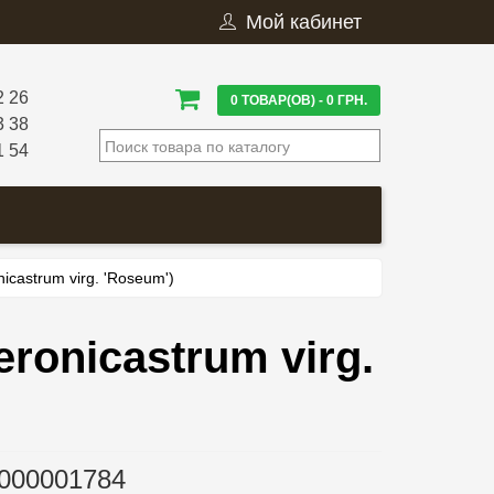
Мой кабинет
2 26
0 ТОВАР(ОВ) - 0 ГРН.
3 38
1 54
castrum virg. 'Roseum')
ronicastrum virg.
000001784