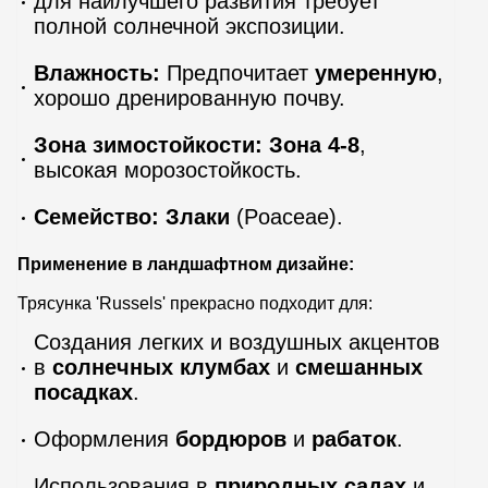
для наилучшего развития требует
полной солнечной экспозиции.
Влажность:
Предпочитает
умеренную
,
хорошо дренированную почву.
Зона зимостойкости:
Зона 4-8
,
высокая морозостойкость.
Семейство:
Злаки
(Poaceae).
Применение в ландшафтном дизайне:
Трясунка 'Russels' прекрасно подходит для:
Создания легких и воздушных акцентов
в
солнечных клумбах
и
смешанных
посадках
.
Оформления
бордюров
и
рабаток
.
Использования в
природных садах
и