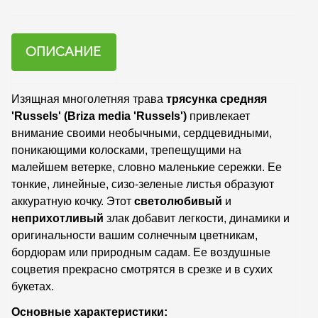
ОПИСАНИЕ
Изящная многолетняя трава
трясунка средняя
'Russels' (Briza media 'Russels')
привлекает
внимание своими необычными, сердцевидными,
поникающими колосками, трепещущими на
малейшем ветерке, словно маленькие сережки. Ее
тонкие, линейные, сизо-зеленые листья образуют
аккуратную кочку. Этот
светолюбивый
и
неприхотливый
злак добавит легкости, динамики и
оригинальности вашим солнечным цветникам,
бордюрам или природным садам. Ее воздушные
соцветия прекрасно смотрятся в срезке и в сухих
букетах.
Основные характеристики: