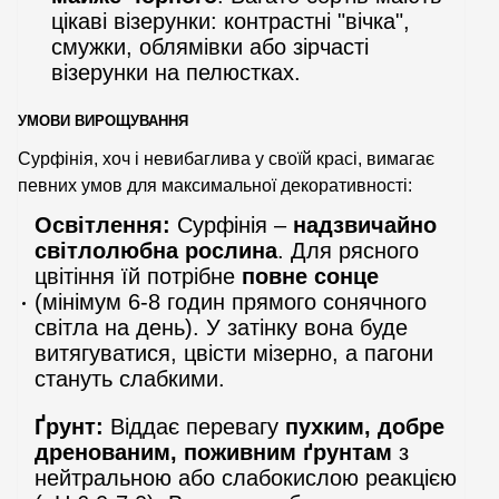
цікаві візерунки: контрастні "вічка",
смужки, облямівки або зірчасті
візерунки на пелюстках.
УМОВИ ВИРОЩУВАННЯ
Сурфінія, хоч і невибаглива у своїй красі, вимагає
певних умов для максимальної декоративності:
Освітлення:
Сурфінія –
надзвичайно
світлолюбна рослина
. Для рясного
цвітіння їй потрібне
повне сонце
(мінімум 6-8 годин прямого сонячного
світла на день). У затінку вона буде
витягуватися, цвісти мізерно, а пагони
стануть слабкими.
Ґрунт:
Віддає перевагу
пухким, добре
дренованим, поживним ґрунтам
з
нейтральною або слабокислою реакцією