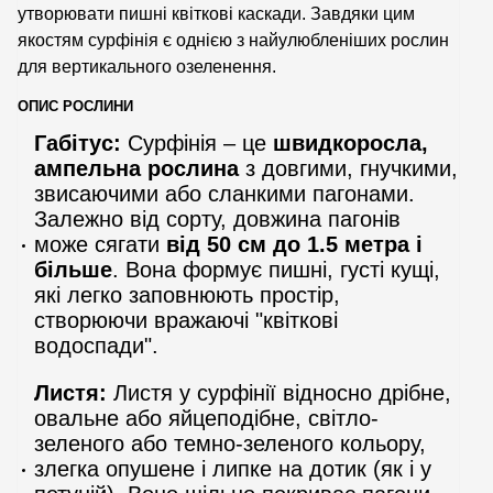
утворювати пишні квіткові каскади. Завдяки цим
якостям сурфінія є однією з найулюбленіших рослин
для вертикального озеленення.
ОПИС РОСЛИНИ
Габітус:
Сурфінія – це
швидкоросла,
ампельна рослина
з довгими, гнучкими,
звисаючими або сланкими пагонами.
Залежно від сорту, довжина пагонів
може сягати
від 50 см до 1.5 метра і
більше
. Вона формує пишні, густі кущі,
які легко заповнюють простір,
створюючи вражаючі "квіткові
водоспади".
Листя:
Листя у сурфінії відносно дрібне,
овальне або яйцеподібне, світло-
зеленого або темно-зеленого кольору,
злегка опушене і липке на дотик (як і у