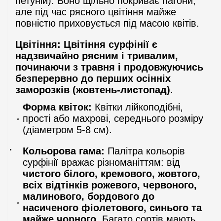
петуній). Воно щільно покриває пагони,
але під час рясного цвітіння майже
повністю приховується під масою квітів.
Цвітіння:
Цвітіння сурфінії є
надзвичайно рясним і тривалим,
починаючи з травня і продовжуючись
безперервно до перших осінніх
заморозків (жовтень-листопад)
.
Форма квіток:
Квітки лійкоподібні,
прості або махрові, середнього розміру
(діаметром 5-8 см).
Кольорова гама:
Палітра кольорів
сурфінії вражає різноманіттям: від
чистого білого, кремового, жовтого,
всіх відтінків рожевого, червоного,
малинового, бордового до
насиченого фіолетового, синього та
майже чорного
. Багато сортів мають