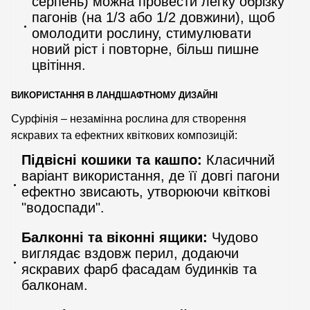
серпень) можна провести легку обрізку
пагонів (на 1/3 або 1/2 довжини), щоб
омолодити рослину, стимулювати
новий ріст і повторне, більш пишне
цвітіння.
ВИКОРИСТАННЯ В ЛАНДШАФТНОМУ ДИЗАЙНІ
Сурфінія – незамінна рослина для створення
яскравих та ефектних квіткових композицій:
Підвісні кошики та кашпо:
Класичний
варіант використання, де її довгі пагони
ефектно звисають, утворюючи квіткові
"водоспади".
Балконні та віконні ящики:
Чудово
виглядає вздовж перил, додаючи
яскравих фарб фасадам будинків та
балконам.