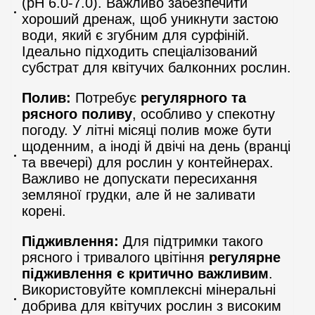
(pH 6.0-7.0). Важливо забезпечити
хороший дренаж, щоб уникнути застою
води, який є згубним для сурфіній.
Ідеально підходить спеціалізований
субстрат для квітучих балконних рослин.
Полив:
Потребує
регулярного та
рясного поливу
, особливо у спекотну
погоду. У літні місяці полив може бути
щоденним, а іноді й двічі на день (вранці
та ввечері) для рослин у контейнерах.
Важливо не допускати пересихання
земляної грудки, але й не заливати
корені.
Підживлення:
Для підтримки такого
рясного і тривалого цвітіння
регулярне
підживлення є критично важливим
.
Використовуйте комплексні мінеральні
добрива для квітучих рослин з високим