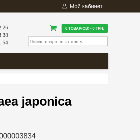
Мой кабинет
2 26
0 ТОВАР(ОВ) - 0 ГРН.
3 38
1 54
aea japonica
000003834