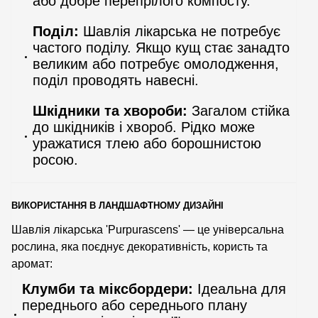
або добре перепрілого компосту.
Поділ:
Шавлія лікарська не потребує
частого поділу. Якщо кущ стає занадто
великим або потребує омолодження,
поділ проводять навесні.
Шкідники та хвороби:
Загалом стійка
до шкідників і хвороб. Рідко може
уражатися тлею або борошнистою
росою.
ВИКОРИСТАННЯ В ЛАНДШАФТНОМУ ДИЗАЙНІ
Шавлія лікарська 'Purpurascens' — це універсальна
рослина, яка поєднує декоративність, користь та
аромат:
Клумби та міксбордери:
Ідеальна для
переднього або середнього плану