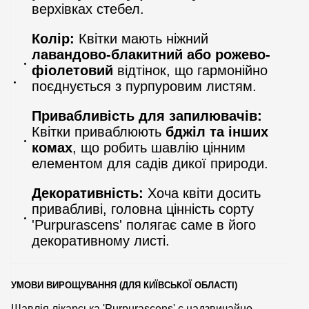
верхівках стебел.
Колір:
Квітки мають ніжний
лавандово-блакитний або рожево-
фіолетовий
відтінок, що гармонійно
поєднується з пурпуровим листям.
Привабливість для запилювачів:
Квітки приваблюють
бджіл та інших
комах
, що робить шавлію цінним
елементом для садів дикої природи.
Декоративність:
Хоча квіти досить
привабливі, головна цінність сорту
'Purpurascens' полягає саме в його
декоративному листі.
УМОВИ ВИРОЩУВАННЯ (ДЛЯ КИЇВСЬКОЇ ОБЛАСТІ)
Шавлія лікарська 'Purpurascens' є надзвичайно