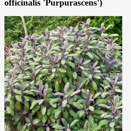
officinalis 'Purpurascens')