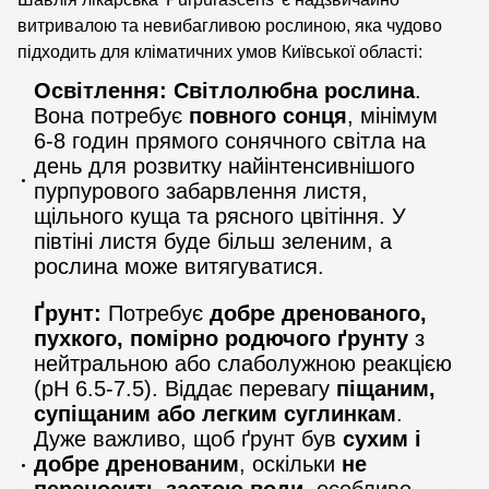
витривалою та невибагливою рослиною, яка чудово
підходить для кліматичних умов Київської області:
Освітлення:
Світлолюбна рослина
.
Вона потребує
повного сонця
, мінімум
6-8 годин прямого сонячного світла на
день для розвитку найінтенсивнішого
пурпурового забарвлення листя,
щільного куща та рясного цвітіння. У
півтіні листя буде більш зеленим, а
рослина може витягуватися.
Ґрунт:
Потребує
добре дренованого,
пухкого, помірно родючого ґрунту
з
нейтральною або слаболужною реакцією
(pH 6.5-7.5). Віддає перевагу
піщаним,
супіщаним або легким суглинкам
.
Дуже важливо, щоб ґрунт був
сухим і
добре дренованим
, оскільки
не
переносить застою води
, особливо