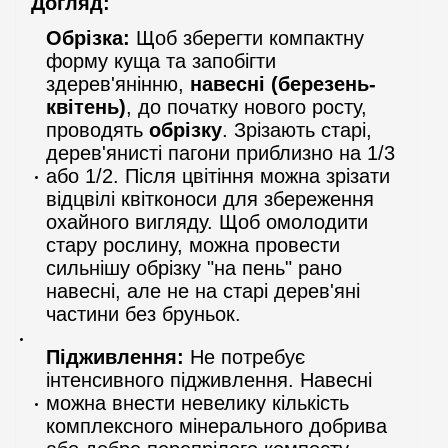
Догляд:
Обрізка:
Щоб зберегти компактну
форму куща та запобігти
здерев'янінню,
навесні (березень-
квітень)
, до початку нового росту,
проводять
обрізку
. Зрізають старі,
дерев'янисті пагони приблизно на 1/3
або 1/2. Після цвітіння можна зрізати
відцвілі квітконоси для збереження
охайного вигляду. Щоб омолодити
стару рослину, можна провести
сильнішу обрізку "на пень" рано
навесні, але не на старі дерев'яні
частини без бруньок.
Підживлення:
Не потребує
інтенсивного підживлення. Навесні
можна внести невелику кількість
комплексного мінерального добрива