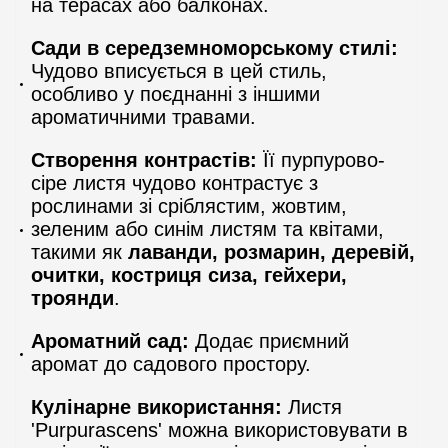
на терасах або балконах.
Сади в середземноморському стилі:
Чудово вписується в цей стиль,
особливо у поєднанні з іншими
ароматичними травами.
Створення контрастів:
Її пурпурово-
сіре листя чудово контрастує з
рослинами зі сріблястим, жовтим,
зеленим або синім листям та квітами,
такими як
лаванди, розмарин, деревій,
очитки, костриця сиза, гейхери,
троянди
.
Ароматний сад:
Додає приємний
аромат до садового простору.
Кулінарне використання:
Листя
'Purpurascens' можна використовувати в