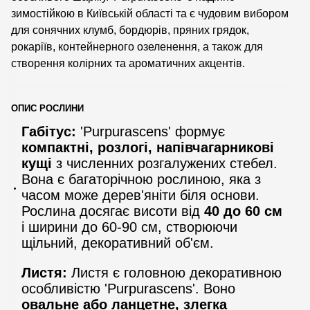
зимостійкою в Київській області та є чудовим вибором
для сонячних клумб, бордюрів, пряних грядок,
рокаріїв, контейнерного озеленення, а також для
створення колірних та ароматичних акцентів.
ОПИС РОСЛИНИ
Габітус:
'Purpurascens' формує
компактні, розлогі, напівчагарникові
кущі
з численних розгалужених стебел.
Вона є багаторічною рослиною, яка з
часом може дерев'яніти біля основи.
Рослина досягає висоти від
40 до 60 см
і ширини до 60-90 см, створюючи
щільний, декоративний об'єм.
Листя:
Листя є головною декоративною
особливістю 'Purpurascens'. Воно
овальне або ланцетне, злегка