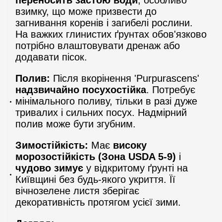
взимку, що може призвести до
загнивання коренів і загибелі рослини.
На важких глинистих ґрунтах обов'язково
потрібно влаштовувати дренаж або
додавати пісок.
Полив:
Після вкорінення 'Purpurascens'
надзвичайно посухостійка
. Потребує
мінімального поливу, тільки в разі дуже
тривалих і сильних посух. Надмірний
полив може бути згубним.
Зимостійкість:
Має
високу
морозостійкість (Зона USDA 5-9)
і
чудово зимує
у відкритому ґрунті на
Київщині без будь-якого укриття. Її
вічнозелене листя зберігає
декоративність протягом усієї зими.