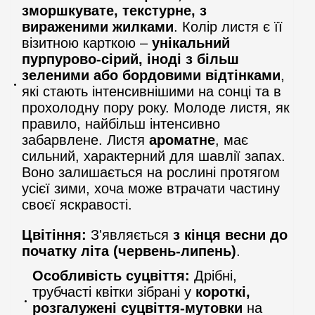
зморшкувате, текстурне, з
вираженими жилками
. Колір листя є її
візитною карткою –
унікальний
пурпурово-сірий, іноді з більш
зеленими або бордовими відтінками
,
які стають інтенсивнішими на сонці та в
прохолодну пору року. Молоде листя, як
правило, найбільш інтенсивно
забарвлене. Листя
ароматне
, має
сильний, характерний для шавлії запах.
Воно залишається на рослині протягом
усієї зими, хоча може втрачати частину
своєї яскравості.
Цвітіння:
З'являється
з кінця весни до
початку літа (червень-липень)
.
Особливість суцвіття:
Дрібні,
трубчасті квітки зібрані у
короткі,
розгалужені суцвіття-мутовки
на