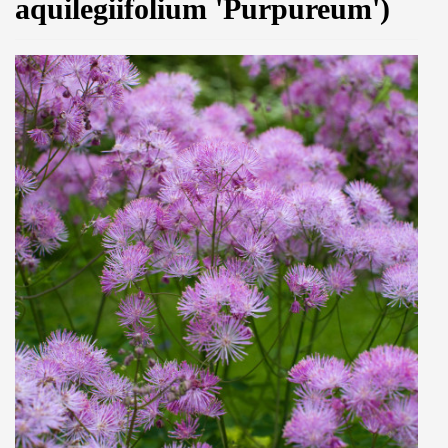
aquilegiifolium 'Purpureum')