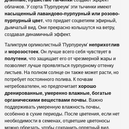
облачков. У сорта 'Пурпуреум' эти тычинки имеют
насыщенный лавандово-пурпурный или розово-
пурпурный цвет
, что придает соцветиям эфирный,
дымчатый вид. Они прекрасно колышутся на ветру,
создавая динамичный эффект.
Таликтрум орликолистный 'Пурпуреум'
неприхотлив
и
морозостоек
. Он лучше всего себя чувствует в
полутени
, что защищает его от чрезмерной жары и
позволяет лучше проявляться пурпурному оттенку
листьев. На полном солнце он также может расти, но
потребует постоянного полива. К почвам
нетребователен, но предпочитает
хорошо
дренированные, умеренно влажные, богатые
органическими веществами почвы
. Важно
поддерживать умеренную влажность почвы,
особенно в сухие периоды. После цветения, если нет
необходимости в семенах, отцветшие цветоносы
можно обрезать, чтобы сохранить опрятный вид.