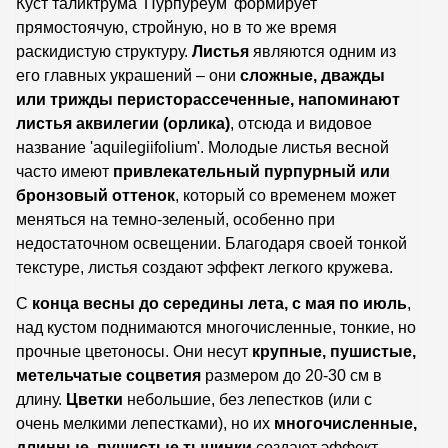
Куст таликтрума 'Пурпуреум' формирует
прямостоячую, стройную, но в то же время
раскидистую структуру.
Листья
являются одним из
его главных украшений – они
сложные, дважды
или трижды перисторассеченные, напоминают
листья аквилегии (орлика)
, отсюда и видовое
название 'aquilegiifolium'. Молодые листья весной
часто имеют
привлекательный пурпурный или
бронзовый оттенок
, который со временем может
меняться на темно-зеленый, особенно при
недостаточном освещении. Благодаря своей тонкой
текстуре, листья создают эффект легкого кружева.
С
конца весны до середины лета, с мая по июль
,
над кустом поднимаются многочисленные, тонкие, но
прочные цветоносы. Они несут
крупные, пушистые,
метельчатые соцветия
размером до 20-30 см в
длину.
Цветки
небольшие, без лепестков (или с
очень мелкими лепестками), но их
многочисленные,
длинные, пушистые тычинки
создают эффект