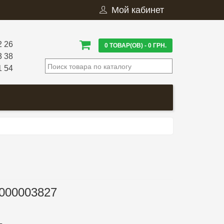
Мой кабинет
2 26
0 ТОВАР(ОВ) - 0 ГРН.
3 38
1 54
000003827
.