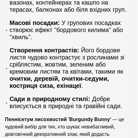
вазонах, контейнерах та кашпо на
терасах, балконах або біля вхідних груп.
Масові посадки:
У групових посадках
створює ефект "бордового килима" або
"хвиль".
Створення контрастів:
Його бордове
листя чудово контрастує з рослинами зі
сріблястим, жовтим, зеленим або
кремовим листям та квітами, такими як
очитки, деревій, очитки-седуми,
костриця сиза, ехінацеї
.
Сади в природному стилі:
Добре
вписується в природні та гравійні сади.
Пеннісетум лисохвостий 'Burgundy Bunny'
— це
чудовий вибір для тих, хто шукає невибагливий,
довговічний декоративний злак, який додасть