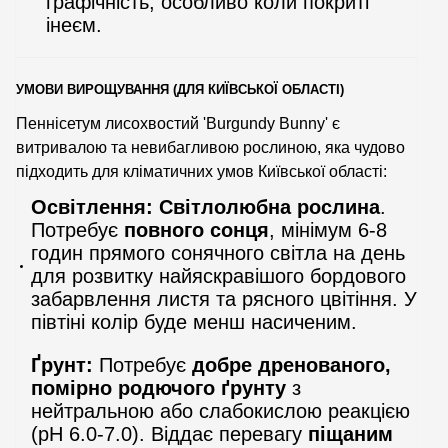
графічність, особливо коли покриті
інеєм.
УМОВИ ВИРОЩУВАННЯ (ДЛЯ КИЇВСЬКОЇ ОБЛАСТІ)
Пеннісетум лисохвостий 'Burgundy Bunny' є
витривалою та невибагливою рослиною, яка чудово
підходить для кліматичних умов Київської області:
Освітлення:
Світлолюбна рослина
.
Потребує
повного сонця
, мінімум 6-8
годин прямого сонячного світла на день
для розвитку найяскравішого бордового
забарвлення листя та рясного цвітіння. У
півтіні колір буде менш насиченим.
Ґрунт:
Потребує
добре дренованого,
помірно родючого ґрунту
з
нейтральною або слабокислою реакцією
(pH 6.0-7.0). Віддає перевагу
піщаним