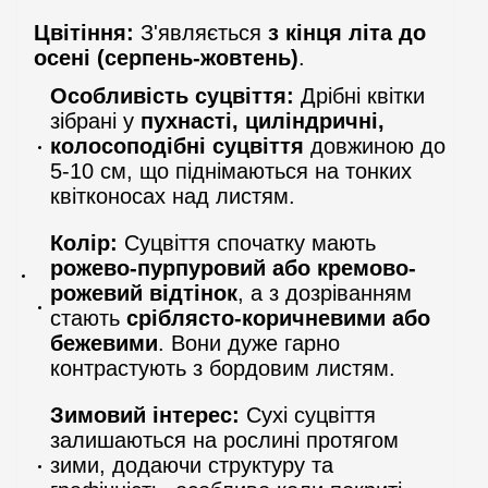
Цвітіння:
З'являється
з кінця літа до
осені (серпень-жовтень)
.
Особливість суцвіття:
Дрібні квітки
зібрані у
пухнасті, циліндричні,
колосоподібні суцвіття
довжиною до
5-10 см, що піднімаються на тонких
квітконосах над листям.
Колір:
Суцвіття спочатку мають
рожево-пурпуровий або кремово-
рожевий відтінок
, а з дозріванням
стають
сріблясто-коричневими або
бежевими
. Вони дуже гарно
контрастують з бордовим листям.
Зимовий інтерес:
Сухі суцвіття
залишаються на рослині протягом
зими, додаючи структуру та