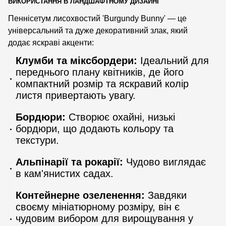
ВИКОРИСТАННЯ В ЛАНДШАФТНОМУ ДИЗАЙНІ
Пеннісетум лисохвостий 'Burgundy Bunny' — це
універсальний та дуже декоративний злак, який
додає яскраві акценти:
Клумби та міксбордери:
Ідеальний для
переднього плану квітників, де його
компактний розмір та яскравий колір
листя привертають увагу.
Бордюри:
Створює охайні, низькі
бордюри, що додають кольору та
текстури.
Альпінарії та рокарії:
Чудово виглядає
в кам'янистих садах.
Контейнерне озеленення:
Завдяки
своєму мініатюрному розміру, він є
чудовим вибором для вирощування у