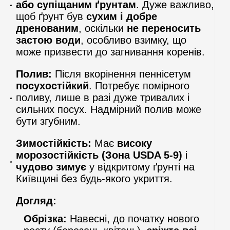
або супіщаним ґрунтам
. Дуже важливо,
щоб ґрунт був
сухим і добре
дренованим
, оскільки
не переносить
застою води
, особливо взимку, що
може призвести до загнивання коренів.
Полив:
Після вкорінення пеннісетум
посухостійкий
. Потребує помірного
поливу, лише в разі дуже тривалих і
сильних посух. Надмірний полив може
бути згубним.
Зимостійкість:
Має
високу
морозостійкість (Зона USDA 5-9)
і
чудово зимує
у відкритому ґрунті на
Київщині без будь-якого укриття.
Догляд:
Обрізка:
Навесні, до початку нового