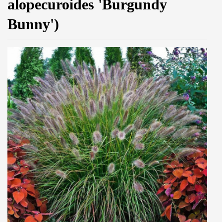
alopecuroides 'Burgundy
Bunny')