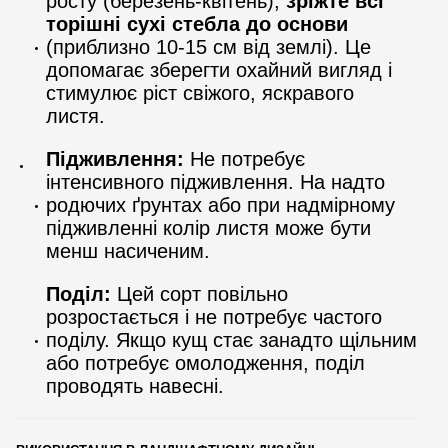
росту (березень-квітень),
зріжте всі
торішні сухі стебла до основи
(приблизно 10-15 см від землі). Це
допомагає зберегти охайний вигляд і
стимулює ріст свіжого, яскравого
листя.
Підживлення:
Не потребує
інтенсивного підживлення. На надто
родючих ґрунтах або при надмірному
підживленні колір листя може бути
менш насиченим.
Поділ:
Цей сорт повільно
розростається і не потребує частого
поділу. Якщо кущ стає занадто щільним
або потребує омолодження, поділ
проводять навесні.