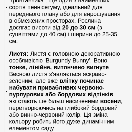
"фонтанчика". Це один з найменших
сортів пеннісетуму, ідеальний для
переднього плану або для вирощування
в обмежених просторах. Рослина
досягає висоти від
20 до 30 см
(з
суцвіттями до 40 см) і ширини до 25-35
см.
Листя:
Листя є головною декоративною
особливістю 'Burgundy Bunny'. Воно
тонке, лінійне, витончено вигнуте
.
Весною листя з'являється яскраво-
зеленим, але вже
влітку починає
набувати привабливих червоно-
пурпурових або бордових відтінків
,
які стають ще більш насиченими
восени
,
перетворюючись на глибокий бордовий
або винно-червоний колір. Ця зміна
кольору робить його дуже динамічним
елементом саду.