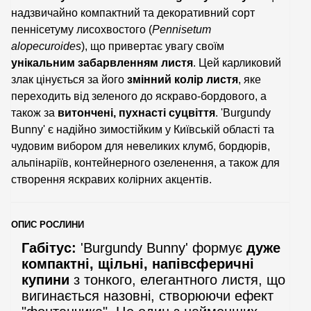
надзвичайно компактний та декоративний сорт
пеннісетуму лисохвостого (
Pennisetum
alopecuroides
), що привертає увагу своїм
унікальним забарвленням листя
. Цей карликовий
злак цінується за його
змінний колір листя
, яке
переходить від зеленого до яскраво-бордового, а
також за
витончені, пухнасті суцвіття
. 'Burgundy
Bunny' є надійно зимостійким у Київській області та
чудовим вибором для невеликих клумб, бордюрів,
альпінаріїв, контейнерного озеленення, а також для
створення яскравих колірних акцентів.
ОПИС РОСЛИНИ
Габітус:
'Burgundy Bunny' формує
дуже
компактні, щільні, напівсферичні
купини
з тонкого, елегантного листя, що
вигинається назовні, створюючи ефект