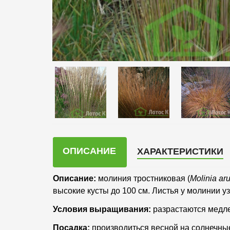
ОПИСАНИЕ
ХАРАКТЕРИСТИКИ
Описание:
молиния тростниковая (
Molinia
ar
высокие кусты до 100 см. Листья у молинии у
Условия выращивания:
разрастаются медле
Посадка:
производиться весной на солнечные