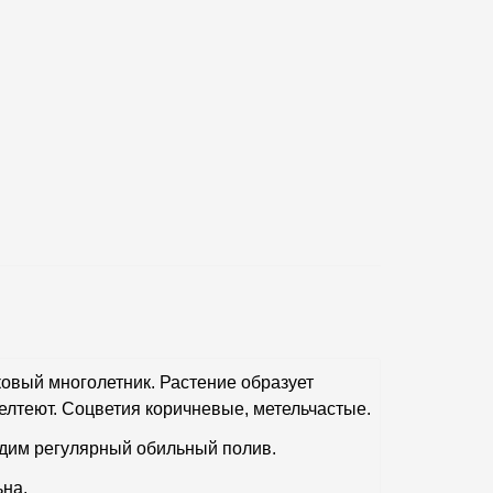
аковый многолетник. Растение образует
желтеют. Соцветия коричневые, метельчастые.
одим регулярный обильный полив.
ьна.