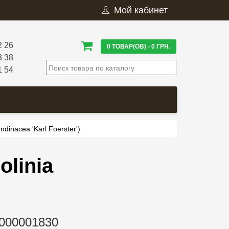
Мой кабинет
2 26
0 ТОВАР(ОВ) - 0 ГРН.
3 38
1 54
ndinacea 'Karl Foerster')
olinia
000001830