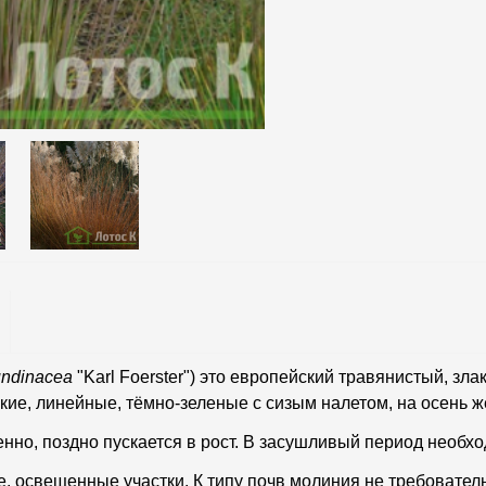
undinacea
"Karl Foerster") это европейский травянистый, зл
зкие, линейные, тёмно-зеленые с сизым налетом, на осень 
нно, поздно пускается в рост. В засушливый период необх
, освещенные участки. К типу почв молиния не требовател