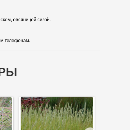
ском, овсяницей сизой.
ым телефонам.
АРЫ