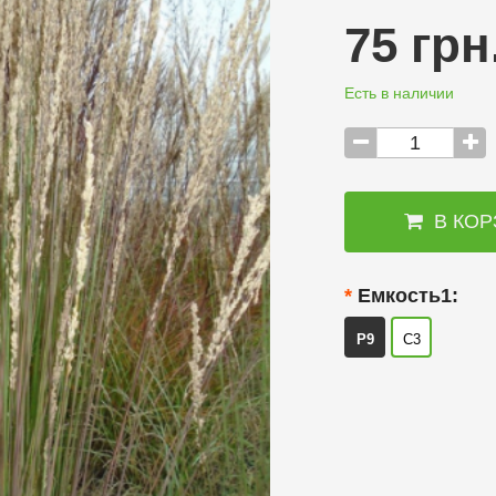
75 грн
Есть в наличии
В КОР
Емкость1:
P9
С3