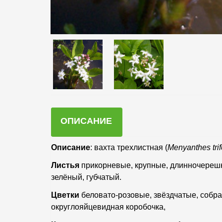
ОПИСАНИЕ
Описание
: вахта трехлистная (
Menyanthes
tri
Листья
прикорневые, крупные, длинночерешк
зелёный, губчатый.
Цветки
беловато-розовые, звёздчатые, собра
округлояйцевидная коробочка,