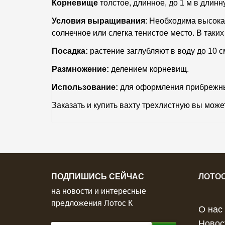
Корневище
толстое, длинное, до 1 м в длинну
Условия выращивания
: Необходима высока
солнечное или слегка тенистое место. В таки
Посадка:
растение заглубляют в воду до 10 с
Размножение:
делением корневищ.
Использование:
для оформления прибрежных
Заказать и купить вахту трехлистную вы мож
ПОДПИШИСЬ СЕЙЧАС
ЛОТОС
на новости и интересные
предложения Лотос К
О нас
Новос