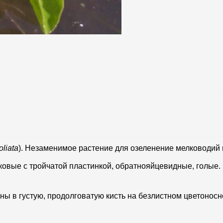
foliata
). Незаменимое растение для озеленение мелководий 
овые с тройчатой пластинкой, обратнояйцевидные, голые.
ны в густую, продолговатую кисть на безлистном цветоносн