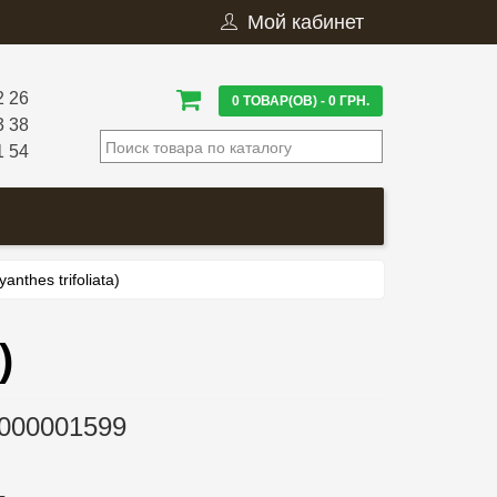
Мой кабинет
2 26
0 ТОВАР(ОВ) - 0 ГРН.
3 38
1 54
nthes trifoliata)
)
000001599
.