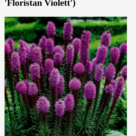
'Floristan Violett')