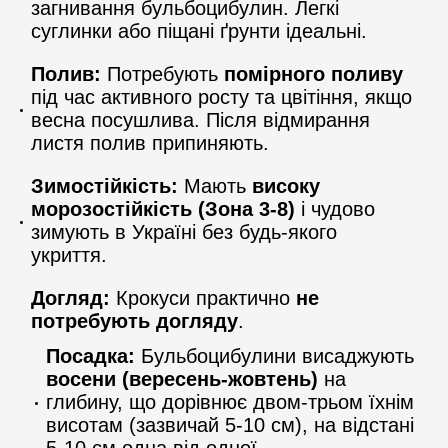
загнивання бульбоцибулин. Легкі
суглинки або піщані ґрунти ідеальні.
Полив:
Потребують
помірного поливу
під час активного росту та цвітіння, якщо
весна посушлива. Після відмирання
листя полив припиняють.
Зимостійкість:
Мають
високу
морозостійкість (Зона 3-8)
і чудово
зимують в Україні без будь-якого
укриття.
Догляд:
Крокуси практично
не
потребують догляду
.
Посадка:
Бульбоцибулини висаджують
восени (вересень-жовтень)
на
глибину, що дорівнює двом-трьом їхнім
висотам (зазвичай 5-10 см), на відстані
5-10 см одна від одної.