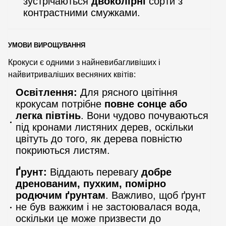
зустрічаються
двоколірні
сорти з
контрастними смужками.
УМОВИ ВИРОЩУВАННЯ
Крокуси є одними з найневибагливіших і
найвитриваліших весняних квітів:
Освітлення:
Для рясного цвітіння
крокусам потрібне
повне сонце або
легка півтінь
. Вони чудово почуваються
під кронами листяних дерев, оскільки
цвітуть до того, як дерева повністю
покриються листям.
Ґрунт:
Віддають перевагу
добре
дренованим, пухким, помірно
родючим ґрунтам
. Важливо, щоб ґрунт
не був важким і не застоювалася вода,
оскільки це може призвести до