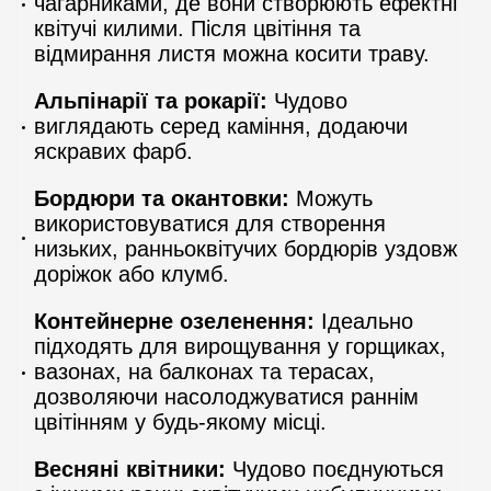
чагарниками, де вони створюють ефектні
квітучі килими. Після цвітіння та
відмирання листя можна косити траву.
Альпінарії та рокарії:
Чудово
виглядають серед каміння, додаючи
яскравих фарб.
Бордюри та окантовки:
Можуть
використовуватися для створення
низьких, ранньоквітучих бордюрів уздовж
доріжок або клумб.
Контейнерне озеленення:
Ідеально
підходять для вирощування у горщиках,
вазонах, на балконах та терасах,
дозволяючи насолоджуватися раннім
цвітінням у будь-якому місці.
Весняні квітники:
Чудово поєднуються