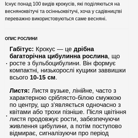
Існує понад 100 видів крокусів, які поділяються на
весняноквітучі та осінньоквітучі, хоча у садівництві
переважно використовуються саме весняні.
ОПИС РОСЛИНИ
Габітус:
Крокус — це
дрібна
багаторічна цибулинна рослина
, що
росте з бульбоцибулини. Він формує
компактні, низькорослі кущики заввишки
всього
10-15 см
.
Листя:
Листя вузьке, лінійне, часто з
характерною сріблясто-білою смужкою
по центру, що з'являється одночасно з
квітами або трохи пізніше. Після цвітіння
листя продовжує рости, забезпечуючи
живлення цибулини, а потім поступово
відмирає, сигналізуючи про період