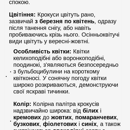
спокою.
Цвітіння:
Крокуси цвітуть рано,
зазвичай
з березня по квітень
, одразу
після танення снігу, або навіть
пробиваючись крізь нього. Осінньоквітучі
види цвітуть у вересні-жовтні.
Особливість квітки:
Квітки
келихоподібні або воронкоподібні,
поодинокі, з'являються безпосередньо
з бульбоцибулини на короткому
квітконосі. У сонячну погоду квітки
широко розкриваються, демонструючи
свої яскраві тичинки.
Колір:
Колірна палітра крокусів
надзвичайно широка: від
білих
і
кремових
до
жовтих
,
помаранчевих
,
бузкових
,
фіолетових
і
синіх
, а також