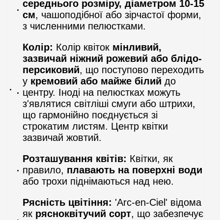
середнього розміру, діаметром 10-15
см
, чашоподібної або зірчастої форми,
з численними пелюстками.
Колір:
Колір квіток
мінливий,
зазвичай ніжний рожевий або блідо-
персиковий
, що поступово переходить
у
кремовий або майже білий
до
центру. Іноді на пелюстках можуть
з'являтися світліші смуги або штрихи,
що гармонійно поєднується зі
строкатим листям. Центр квітки
зазвичай жовтий.
Розташування квітів:
Квітки, як
правило,
плавають на поверхні води
або трохи піднімаються над нею.
Рясність цвітіння:
'Arc-en-Ciel' відома
як
рясноквітучий сорт
, що забезпечує