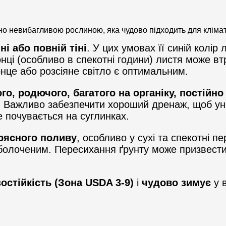
сно невибагливою рослиною, яка чудово підходить для клімат
іні або повній тіні
. У цих умовах її синій колір
ці (особливо в спекотні години) листя може втр
онце або розсіяне світло є оптимальним.
о, родючого, багатого на органіку, постійно
). Важливо забезпечити хороший дренаж, щоб ун
е почувається на суглинках.
 рясного поливу
, особливо у сухі та спекотні п
аболоченим. Пересихання ґрунту може призвести
остійкість (Зона USDA 3-9)
і
чудово зимує
у в