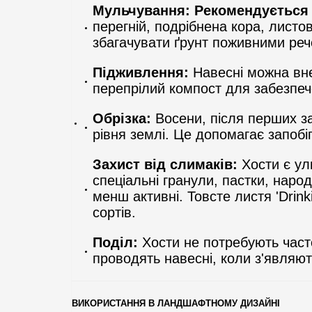
Мульчування:
Рекомендується
перегній, подрібнена кора, листов
збагачувати ґрунт поживними ре
Підживлення:
Навесні можна вне
перепрілий компост для забезпеч
Обрізка:
Восени, після перших за
рівня землі. Це допомагає запобі
Захист від слимаків:
Хости є ул
спеціальні гранули, пастки, наро
менш активні. Товсте листя 'Drin
сортів.
Поділ:
Хости не потребують част
проводять навесні, коли з'являют
ВИКОРИСТАННЯ В ЛАНДШАФТНОМУ ДИЗАЙНІ