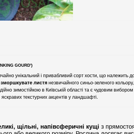
INKING GOURD')
чайно унікальний і привабливий сорт хости, що належить д
 зморшкувате листя
незвичайного синьо-зеленого кольору,
 надійно зимостійкою в Київській області та є чудовим вибором
 яскравих текстурних акцентів у ландшафті.
еликі, щільні, напівсферичні кущі
з прямостоя
ього або великого розміру. Рослина досягає ви