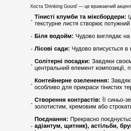
Хоста 'Drinking Gourd' — це вражаючий акцент
Тінисті клумби та міксбордери:
І
текстурне листя створює потужний 
Біля водойм:
Чудово виглядає на б
Лісові сади:
Чудово вписується в н
Солітерні посадки:
Завдяки своєму
центральний елемент композиції, 
Контейнерне озеленення:
Завдяки
особливо для прикраси тінистих те
Створення контрастів:
Її синьо-з
золотистим, кремовим або строкат
Поєднання:
Прекрасно поєднуєтьс
адіантум, щитник), астільби, бру