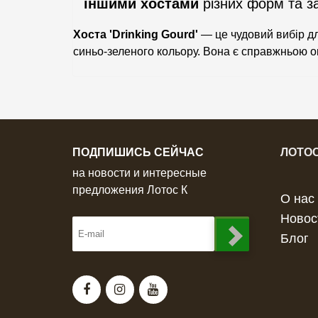
іншими хостами
різних форм та за
Хоста 'Drinking Gourd'
— це чудовий вибір дл
синьо-зеленого кольору. Вона є справжньою о
ПОДПИШИСЬ СЕЙЧАС
ЛОТОС
на новости и интересные
предложения Лотос К
О нас
Новос
Блог