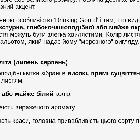
зний акцент.
ою особливістю 'Drinking Gourd' і тим, що виді
текстурне, глибокочашоподібної або майже о
тя можуть бути злегка хвилястими. Колір лис
альотом, який надає йому "морозного" вигляду. З 
літа (липень-серпень)
.
одібні квітки зібрані в
високі, прямі суцвіття-
 листям.
 або майже білий
колір.
мають вираженого аромату.
ють краси, головна привабливість цього сорту по