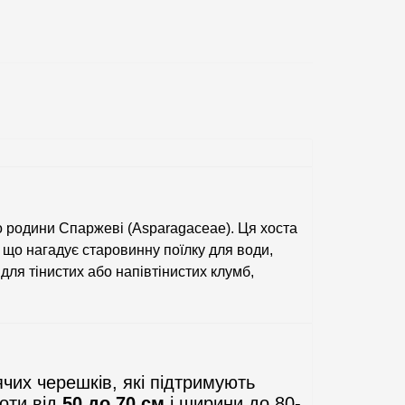
о родини Спаржеві (Asparagaceae). Ця хоста
 що нагадує старовинну поїлку для води,
 для тінистих або напівтінистих клумб,
чих черешків, які підтримують
соти від
50 до 70 см
і ширини до 80-