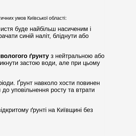
ичних умов Київської області:
 листя буде найбільш насиченим і
ачати синій наліт, бліднути або
 вологого ґрунту
з нейтральною або
икнути застою води, але при цьому
еріоди. Ґрунт навколо хости повинен
 до уповільнення росту та втрати
ідкритому ґрунті на Київщині без