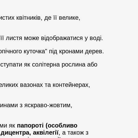
тих квітників, де її велике,
її листя може відображатися у воді.
пічного куточка" під кронами дерев.
иступати як солітерна рослина або
еликих вазонах та контейнерах,
линами з яскраво-жовтим,
ими як
папороті (особливо
дицентра, аквілегії
, а також з