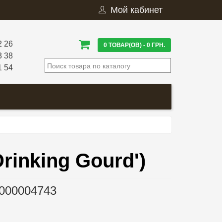
Мой кабинет
2 26
0 ТОВАР(ОВ) - 0 ГРН.
3 38
1 54
Drinking Gourd')
000004743