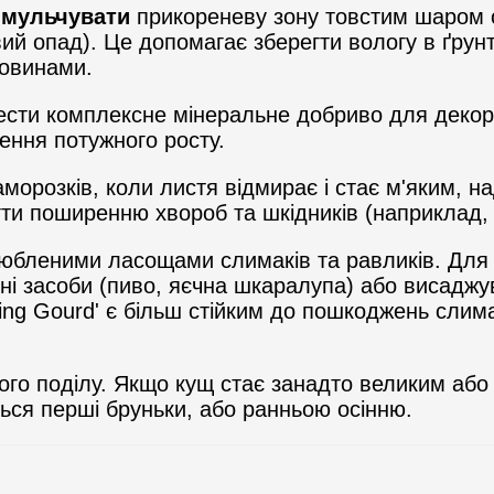
 мульчувати
прикореневу зону товстим шаром ор
ий опад). Це допомагає зберегти вологу в ґрунті,
човинами.
сти комплексне мінеральне добриво для декор
ення потужного росту.
морозків, коли листя відмирає і стає м'яким, н
гти поширенню хвороб та шкідників (наприклад, 
юбленими ласощами слимаків та равликів. Для
дні засоби (пиво, яєчна шкаралупа) або висаджув
king Gourd' є більш стійким до пошкоджень слим
ого поділу. Якщо кущ стає занадто великим або
ься перші бруньки, або ранньою осінню.