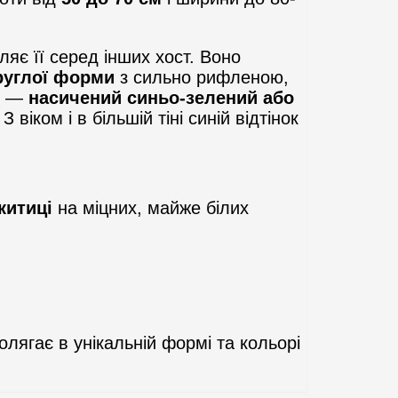
ляє її серед інших хост. Воно
круглої форми
з сильно рифленою,
тя —
насичений синьо-зелений або
віком і в більшій тіні синій відтінок
китиці
на міцних, майже білих
лягає в унікальній формі та кольорі