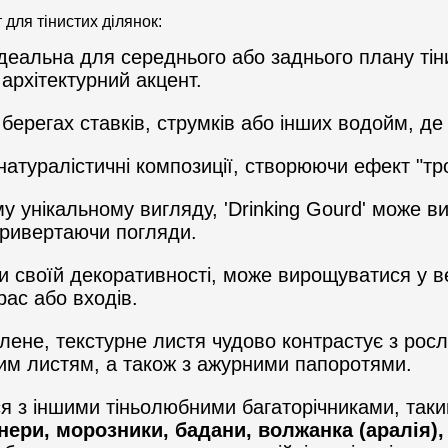
 для тінистих ділянок:
деальна для середнього або заднього плану тінис
архітектурний акцент.
ерегах ставків, струмків або інших водойм, де 
атуралістичні композиції, створюючи ефект "тро
 унікальному вигляду, 'Drinking Gourd' може в
привертаючи погляди.
 своїй декоративності, може вирощуватися у в
рас або входів.
елене, текстурне листя чудово контрастує з рос
им листям, а також з ажурними папоротями.
я з іншими тіньолюбними багаторічниками, так
нери, морозники, бадани, волжанка (аралія), 