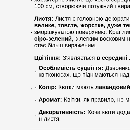
100 см, створюючи потужний і вира
Листя:
Листя є головною декоративн
велике, товсте, жорстке, дуже 
зморшкуватою поверхнею. Краї лис
сіро-зелений
, з легким восковим н
стає більш вираженим.
Цвітіння:
З'являється
в середині 
Особливість суцвіття:
Дзвоникоп
квітконосах, що піднімаються над
Колір:
Квітки мають
лавандовий
Аромат:
Квітки, як правило, не 
Декоративність:
Хоча квіти дода
її листя.