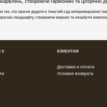
барвлень, створюючи гармонійні та цілорічно де
я тих, хто прагне додати в тінистий сад неперевершеної те
красою ландшафту, створюючи виразні та незабутні компози
 К
КЛИЕНТАМ
Доставка и оплата
ти
Условия возврата