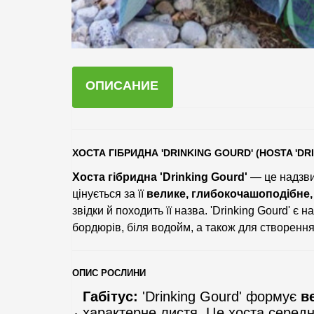
ОПИСАНИЕ
ХОСТА ГІБРИДНА 'DRINKING GOURD' (HOSTA 'DR
Хоста гібридна 'Drinking Gourd'
— це надзви
цінується за її
велике, глибокочашоподібне,
звідки й походить її назва. 'Drinking Gourd' є
бордюрів, біля водойм, а також для створення
ОПИС РОСЛИНИ
Габітус:
'Drinking Gourd' формує
в
характерне листя. Це хоста середн