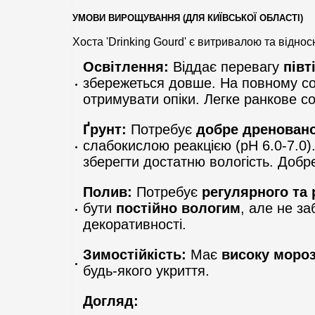
УМОВИ ВИРОЩУВАННЯ (ДЛЯ КИЇВСЬКОЇ ОБЛАСТІ)
Хоста 'Drinking Gourd' є витривалою та відно
Освітлення:
Віддає перевагу
півт
збережеться довше. На повному сон
отримувати опіки. Легке ранкове с
Ґрунт:
Потребує
добре дренованог
слабокислою реакцією (pH 6.0-7.0
зберегти достатню вологість. Добр
Полив:
Потребує
регулярного та
бути
постійно вологим
, але не з
декоративності.
Зимостійкість:
Має
високу мороз
будь-якого укриття.
Догляд: