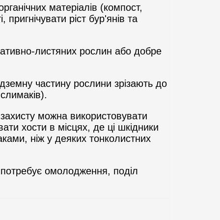
ганічних матеріалів (компост,
 пригнічувати ріст бур'янів та
ативно-листяних рослин або добре
адземну частину рослини зрізають до
слимаків).
 захисту можна використовувати
ати хости в місцях, де ці шкідники
аками, ніж у деяких тонколистних
 потребує омолодження, поділ