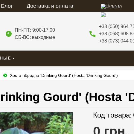
Блог
Доставка и оплата
+38 (050) 964 7
ПН-ПТ: 9:00-17:00
+38 (068) 608 8
СБ-ВС: выходные
+38 (073) 044 0
ВНЫЕ
и
Хоста гібридна 'Drinking Gourd' (Hosta 'Drinking Gourd')
rinking Gourd' (Hosta '
Код товара:
0 грн.