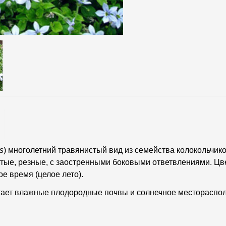
is
) многолетний травянистый вид из семейства колокольчико
утые, резные, с заостренными боковыми ответвлениями. Ц
е время (целое лето).
тает влажные плодородные почвы и солнечное местораспол