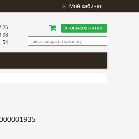
Мой кабинет
2 26
0 ТОВАР(ОВ) - 0 ГРН.
3 38
1 54
000001935
.