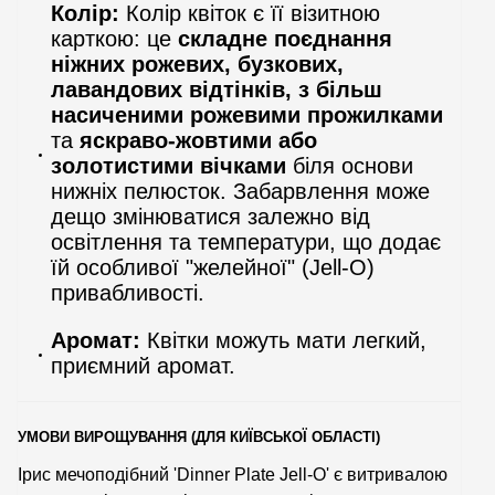
Колір:
Колір квіток є її візитною
карткою: це
складне поєднання
ніжних рожевих, бузкових,
лавандових відтінків, з більш
насиченими рожевими прожилками
та
яскраво-жовтими або
золотистими вічками
біля основи
нижніх пелюсток. Забарвлення може
дещо змінюватися залежно від
освітлення та температури, що додає
їй особливої "желейної" (Jell-O)
привабливості.
Аромат:
Квітки можуть мати легкий,
приємний аромат.
УМОВИ ВИРОЩУВАННЯ (ДЛЯ КИЇВСЬКОЇ ОБЛАСТІ)
Ірис мечоподібний 'Dinner Plate Jell-O' є витривалою