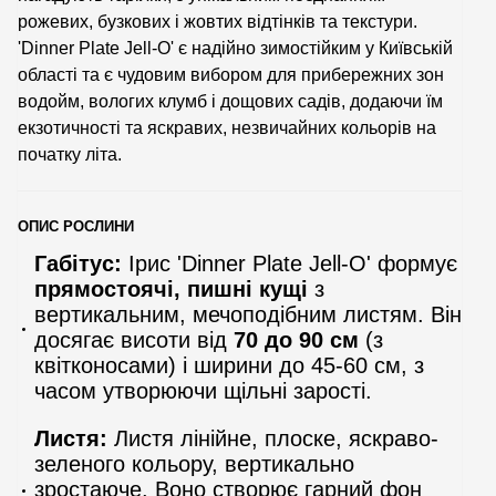
рожевих, бузкових і жовтих відтінків та текстури.
'Dinner Plate Jell-O' є надійно зимостійким у Київській
області та є чудовим вибором для прибережних зон
водойм, вологих клумб і дощових садів, додаючи їм
екзотичності та яскравих, незвичайних кольорів на
початку літа.
ОПИС РОСЛИНИ
Габітус:
Ірис 'Dinner Plate Jell-O' формує
прямостоячі, пишні кущі
з
вертикальним, мечоподібним листям. Він
досягає висоти від
70 до 90 см
(з
квітконосами) і ширини до 45-60 см, з
часом утворюючи щільні зарості.
Листя:
Листя лінійне, плоске, яскраво-
зеленого кольору, вертикально
зростаюче. Воно створює гарний фон