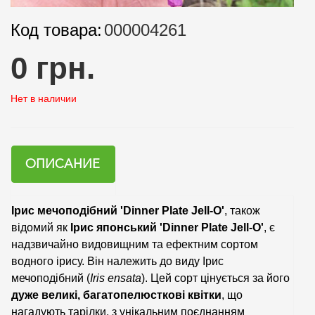
Код товара:
000004261
0 грн.
Нет в наличии
ОПИСАНИЕ
Ірис мечоподібний 'Dinner Plate Jell-O'
, також
відомий як
Ірис японський 'Dinner Plate Jell-O'
, є
надзвичайно видовищним та ефектним сортом
водного ірису. Він належить до виду Ірис
мечоподібний (
Iris ensata
). Цей сорт цінується за його
дуже великі, багатопелюсткові квітки
, що
нагадують тарілки, з унікальним поєднанням