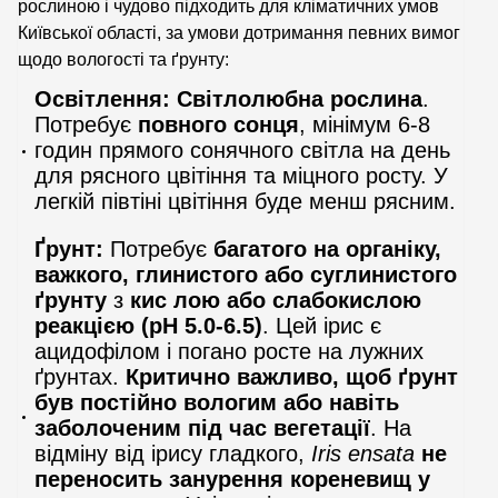
рослиною і чудово підходить для кліматичних умов
Київської області, за умови дотримання певних вимог
щодо вологості та ґрунту:
Освітлення:
Світлолюбна рослина
.
Потребує
повного сонця
, мінімум 6-8
годин прямого сонячного світла на день
для рясного цвітіння та міцного росту. У
легкій півтіні цвітіння буде менш рясним.
Ґрунт:
Потребує
багатого на органіку,
важкого, глинистого або суглинистого
ґрунту
з
кис лою або слабокислою
реакцією (pH 5.0-6.5)
. Цей ірис є
ацидофілом і погано росте на лужних
ґрунтах.
Критично важливо, щоб ґрунт
був постійно вологим або навіть
заболоченим під час вегетації
. На
відміну від ірису гладкого,
Iris ensata
не
переносить занурення кореневищ у