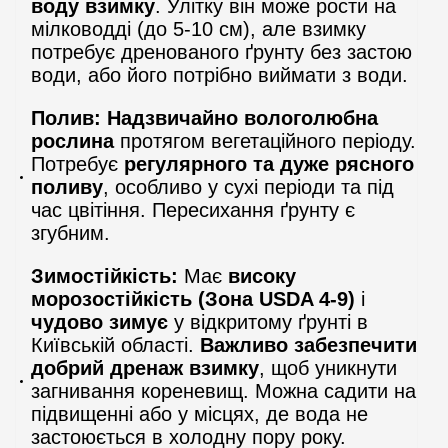
воду взимку
. Улітку він може рости на
мілководді (до 5-10 см), але взимку
потребує дренованого ґрунту без застою
води, або його потрібно виймати з води.
Полив:
Надзвичайно вологолюбна
рослина
протягом вегетаційного періоду.
Потребує
регулярного та дуже рясного
поливу
, особливо у сухі періоди та під
час цвітіння. Пересихання ґрунту є
згубним.
Зимостійкість:
Має
високу
морозостійкість (Зона USDA 4-9)
і
чудово зимує
у відкритому ґрунті в
Київській області.
Важливо забезпечити
добрий дренаж взимку
, щоб уникнути
загнивання кореневищ. Можна садити на
підвищенні або у місцях, де вода не
застоюється в холодну пору року.