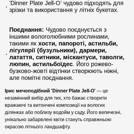
'Dinner Plate Jell-O' чудово підходять для
зрізки та використання у літніх букетах.
Поєднання:
Чудово поєднується з
іншими вологолюбними рослинами,
такими як
хости, папороті, астильби,
лігулярії (бузульники), дармери,
латаття, ситники, міскантуси, таволги,
люпин, астильбоїдес
. Його рожево-
бузково-жовті відтінки створюють ніжні,
але помітні поєднання.
Ірис мечоподібний 'Dinner Plate Jell-O'
— це
незамінний вибір для тих, хто бажає створити
вражаючі та витончені композиції на вологих
ділянках або поблизу водойм у саду. Його величезні,
унікально забарвлені квіти стануть справжньою
окрасою літнього ландшафту.