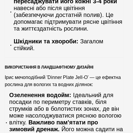
пересаджувати його кожні 3-4 роки
навесні або після цвітіння
(забезпечуючи достатній полив). Це
допомагає підтримувати рясне цвітіння
та життєздатність рослини.
Шкідники та хвороби:
Загалом
стійкий.
ВИКОРИСТАННЯ В ЛАНДШАФТНОМУ ДИЗАЙНІ
Ірис мечоподібний 'Dinner Plate Jell-O' — це ефектна
рослина для вологих та водних ділянок:
Озеленення водойм:
Ідеальний для
посадки по периметру ставків, біля
струмків або в болотистих зонах, де він
може насолоджуватися рясною вологою
влітку.
Важливо пам'ятати про
зимовий дренаж.
Його можна садити на