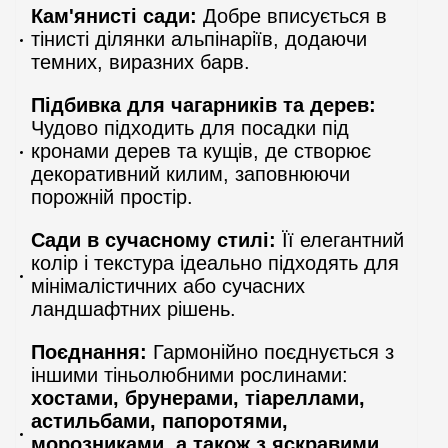
Кам'янисті сади:
Добре вписується в
тінисті ділянки альпінаріїв, додаючи
темних, виразних барв.
Підбивка для чагарників та дерев:
Чудово підходить для посадки під
кронами дерев та кущів, де створює
декоративний килим, заповнюючи
порожній простір.
Сади в сучасному стилі:
Її елегантний
колір і текстура ідеально підходять для
мінімалістичних або сучасних
ландшафтних рішень.
Поєднання:
Гармонійно поєднується з
іншими тіньолюбними рослинами:
хостами, брунерами, тіареллами,
астильбами, папоротями,
морозниками, а також з яскравими