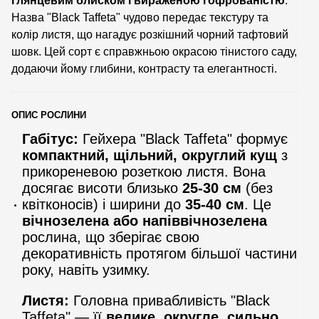
глянцевим блиском і вираженою гофрованістю
.
Назва "Black Taffeta" чудово передає текстуру та
колір листя, що нагадує розкішний чорний тафтовий
шовк. Цей сорт є справжньою окрасою тінистого саду,
додаючи йому глибини, контрасту та елегантності.
ОПИС РОСЛИНИ
Габітус:
Гейхера "Black Taffeta" формує
компактний, щільний, округлий кущ
з
прикореневою розеткою листя. Вона
досягає висоти близько
25-30 см
(без
квітконосів) і ширини до
35-40 см
. Це
вічнозелена або напіввічнозелена
рослина, що зберігає свою
декоративність протягом більшої частини
року, навіть узимку.
Листя:
Головна привабливість "Black
Taffeta" — її
велике, округле, сильно