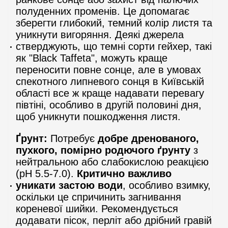
полуденних променів. Це допомагає
зберегти глибокий, темний колір листя та
уникнути вигоряння. Деякі джерела
стверджують, що темні сорти гейхер, такі
як "Black Taffeta", можуть краще
переносити повне сонце, але в умовах
спекотного липневого сонця в Київській
області все ж краще надавати перевагу
півтіні, особливо в другій половині дня,
щоб уникнути пошкодження листя.
Ґрунт:
Потребує
добре дренованого,
пухкого, помірно родючого ґрунту
з
нейтральною або слабокислою реакцією
(pH 5.5-7.0).
Критично важливо
уникати застою води
, особливо взимку,
оскільки це спричинить загнивання
кореневої шийки. Рекомендується
додавати пісок, перліт або дрібний гравій