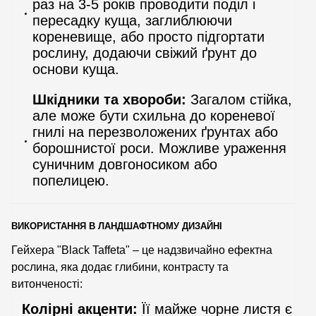
раз на 3-5 років проводити поділ і
пересадку куща, заглиблюючи
кореневище, або просто підгортати
рослину, додаючи свіжий ґрунт до
основи куща.
Шкідники та хвороби:
Загалом стійка,
але може бути схильна до кореневої
гнилі на перезволожених ґрунтах або
борошнистої роси. Можливе ураження
суничним довгоносиком або
попелицею.
ВИКОРИСТАННЯ В ЛАНДШАФТНОМУ ДИЗАЙНІ
Гейхера "Black Taffeta" – це надзвичайно ефектна
рослина, яка додає глибини, контрасту та
витонченості:
Колірні акценти:
Її майже чорне листя є