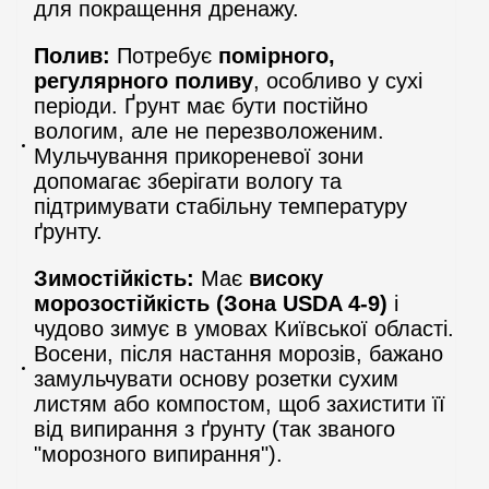
для покращення дренажу.
Полив:
Потребує
помірного,
регулярного поливу
, особливо у сухі
періоди. Ґрунт має бути постійно
вологим, але не перезволоженим.
Мульчування прикореневої зони
допомагає зберігати вологу та
підтримувати стабільну температуру
ґрунту.
Зимостійкість:
Має
високу
морозостійкість (Зона USDA 4-9)
і
чудово зимує в умовах Київської області.
Восени, після настання морозів, бажано
замульчувати основу розетки сухим
листям або компостом, щоб захистити її
від випирання з ґрунту (так званого
"морозного випирання").