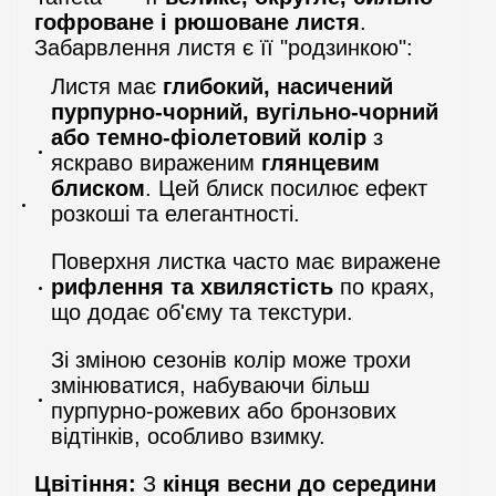
гофроване і рюшоване листя
.
Забарвлення листя є її "родзинкою":
Листя має
глибокий, насичений
пурпурно-чорний, вугільно-чорний
або темно-фіолетовий колір
з
яскраво вираженим
глянцевим
блиском
. Цей блиск посилює ефект
розкоші та елегантності.
Поверхня листка часто має виражене
рифлення та хвилястість
по краях,
що додає об'єму та текстури.
Зі зміною сезонів колір може трохи
змінюватися, набуваючи більш
пурпурно-рожевих або бронзових
відтінків, особливо взимку.
Цвітіння:
З
кінця весни до середини