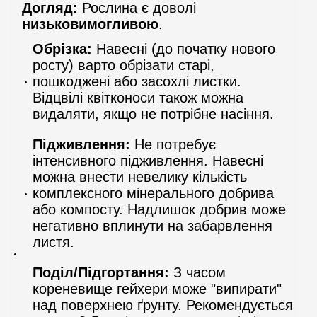
Догляд:
Рослина є доволі
низьковимогливою
.
Обрізка:
Навесні (до початку нового
росту) варто обрізати старі,
пошкоджені або засохлі листки.
Відцвілі квітконоси також можна
видаляти, якщо не потрібне насіння.
Підживлення:
Не потребує
інтенсивного підживлення. Навесні
можна внести невелику кількість
комплексного мінерального добрива
або компосту. Надлишок добрив може
негативно вплинути на забарвлення
листя.
Поділ/Підгортання:
З часом
кореневище гейхери може "випирати"
над поверхнею ґрунту. Рекомендується