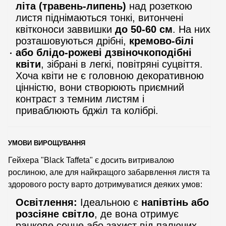
літа (травень-липень)
над розеткою
листя піднімаються тонкі, витончені
квітконоси заввишки
до 50-60 см
. На них
розташовуються дрібні,
кремово-білі
або блідо-рожеві дзвіночкоподібні
квіти
, зібрані в легкі, повітряні суцвіття.
Хоча квіти не є головною декоративною
цінністю, вони створюють приємний
контраст з темним листям і
приваблюють бджіл та колібрі.
УМОВИ ВИРОЩУВАННЯ
Гейхера "Black Taffeta" є досить витривалою
рослиною, але для найкращого забарвлення листя та
здорового росту варто дотримуватися деяких умов:
Освітлення:
Ідеальною є
напівтінь або
розсіяне світло
, де вона отримує
ранкове сонце або захист від палючих