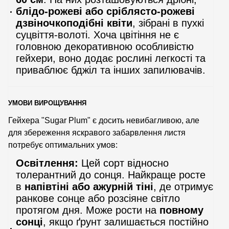
блідо-рожеві або сріблясто-рожеві
дзвіночкоподібні квіти
, зібрані в пухкі
суцвіття-волоті. Хоча цвітіння не є
головною декоративною особливістю
гейхери, воно додає рослині легкості та
приваблює бджіл та інших запилювачів.
УМОВИ ВИРОЩУВАННЯ
Гейхера "Sugar Plum" є досить невибагливою, але
для збереження яскравого забарвлення листя
потребує оптимальних умов:
Освітлення:
Цей сорт відносно
толерантний до сонця. Найкраще росте
в
напівтіні або ажурній тіні
, де отримує
ранкове сонце або розсіяне світло
протягом дня. Може рости на
повному
сонці
, якщо ґрунт залишається постійно