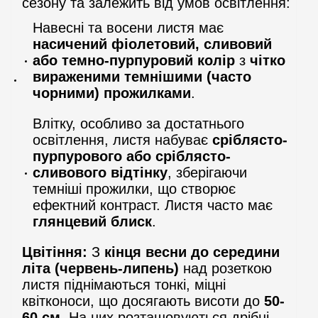
сезону та залежить від умов освітлення:
Навесні та восени листя має
насичений фіолетовий, сливовий
або темно-пурпуровий колір
з
чітко
вираженими темнішими (часто
чорними) прожилками
.
Влітку, особливо за достатнього
освітлення, листя набуває
сріблясто-
пурпурового або сріблясто-
сливового відтінку
, зберігаючи
темніші прожилки, що створює
ефектний контраст. Листя часто має
глянцевий блиск
.
Цвітіння:
З
кінця весни до середини
літа (червень-липень)
над розеткою
листя піднімаються тонкі, міцні
квітконоси, що досягають висоти до
50-
60 см
. На них розташовуються дрібні,