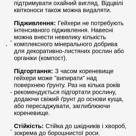
підтримувати охайний вигляд. Відцвілі
квітконоси також можна видаляти.
Підживлення:
Гейхери не потребують
інтенсивного підживлення. Навесні
можна внести невелику кількість
комплексного мінерального добрива
для декоративно-листяних рослин або
органіки (компост).
Підгортання:
З часом кореневище
гейхери може "випирати" над
поверхнею ґрунту. Раз на кілька років
рекомендується підгортати рослину,
додаючи свіжий ґрунт до основи куща,
або пересаджувати, заглиблюючи
кореневище.
Стійкість:
Стійка до шкідників і хвороб,
зокрема до борошнистої роси.