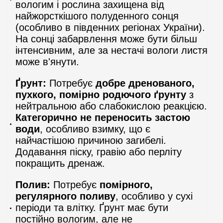
вологим і рослина захищена від
найжорсткішого полуденного сонця
(особливо в південних регіонах України).
На сонці забарвлення може бути більш
інтенсивним, але за нестачі вологи листя
може в'янути.
Ґрунт:
Потребує
добре дренованого,
пухкого, помірно родючого ґрунту
з
нейтральною або слабокислою реакцією.
Категорично не переносить застою
води
, особливо взимку, що є
найчастішою причиною загибелі.
Додавання піску, гравію або перліту
покращить дренаж.
Полив:
Потребує
помірного,
регулярного поливу
, особливо у сухі
періоди та влітку. Ґрунт має бути
постійно вологим, але не