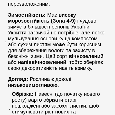
перезволоженим.
Зимостійкість:
Має
високу
морозостійкість (Зона 4-9)
і чудово
зимує в більшості регіонів України.
Укриття зазвичай не потрібне, але легке
мульчування основи куща компостом
або сухим листям може бути корисним
для збереження вологи та захисту в
безсніжні зими. Цей сорт
вічнозелений
або
напіввічнозелений
, тобто зберігає
свою декоративність навіть взимку.
Догляд:
Рослина є доволі
низьковимогливою
.
Обрізка:
Навесні (до початку нового
росту) варто обрізати старі,
пошкоджені або засохлі листки, щоб
стимулювати ріст нових та