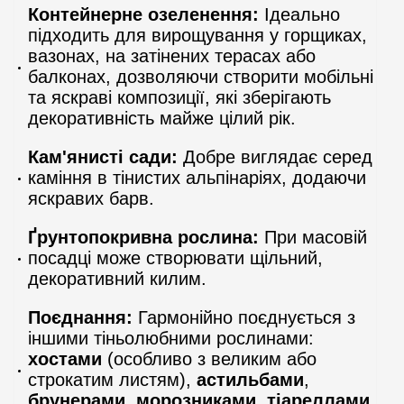
Контейнерне озеленення:
Ідеально
підходить для вирощування у горщиках,
вазонах, на затінених терасах або
балконах, дозволяючи створити мобільні
та яскраві композиції, які зберігають
декоративність майже цілий рік.
Кам'янисті сади:
Добре виглядає серед
каміння в тінистих альпінаріях, додаючи
яскравих барв.
Ґрунтопокривна рослина:
При масовій
посадці може створювати щільний,
декоративний килим.
Поєднання:
Гармонійно поєднується з
іншими тіньолюбними рослинами:
хостами
(особливо з великим або
строкатим листям),
астильбами
,
брунерами
,
морозниками
,
тіареллами
,