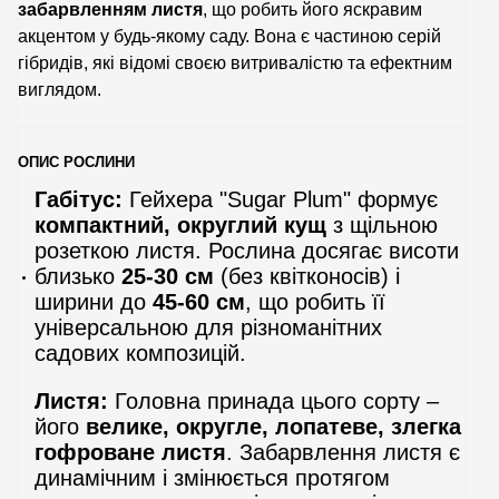
забарвленням листя
, що робить його яскравим
акцентом у будь-якому саду. Вона є частиною серій
гібридів, які відомі своєю витривалістю та ефектним
виглядом.
ОПИС РОСЛИНИ
Габітус:
Гейхера "Sugar Plum" формує
компактний, округлий кущ
з щільною
розеткою листя. Рослина досягає висоти
близько
25-30 см
(без квітконосів) і
ширини до
45-60 см
, що робить її
універсальною для різноманітних
садових композицій.
Листя:
Головна принада цього сорту –
його
велике, округле, лопатеве, злегка
гофроване листя
. Забарвлення листя є
динамічним і змінюється протягом