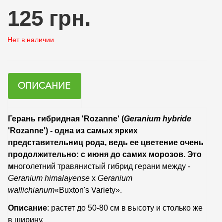
125 грн.
Нет в наличии
ОПИСАНИЕ
Герань гибридная 'Rozanne' (
Geranium hybride
'Rozanne') - одна из самых ярких
представительниц рода, ведь ее цветение очень
продолжительно: с июня до самих морозов. Это
м
ноголетний травянистый гибрид герани между -
Geranium himalayense
х
Geranium
wallichianum
«Buxton's Variety».
Описание
: растет до 50-80 см в высоту и столько же
в ширину.