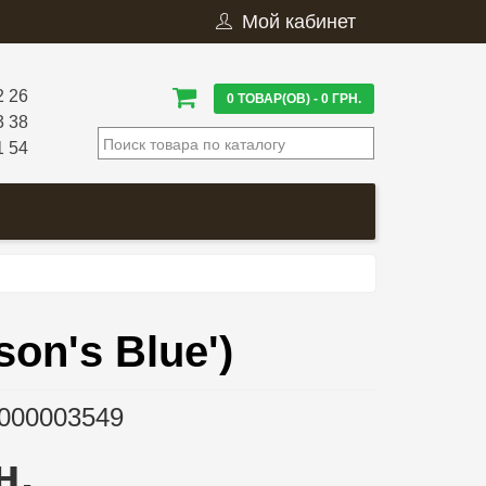
Мой кабинет
2 26
0 ТОВАР(ОВ) - 0 ГРН.
3 38
1 54
on's Blue')
000003549
н.