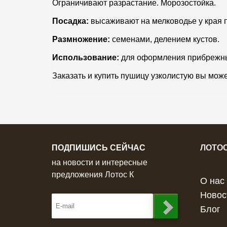
Ограничивают разрастание. Морозостойка.
Посадка:
высаживают на мелководье у края п
Размножение:
семенами, делением кустов.
Использование:
для оформления прибрежны
Заказать и купить пушицу узколистую вы мож
ПОДПИШИСЬ СЕЙЧАС
ЛОТОС
на новости и интересные
предложения Лотос К
О нас
Новос
Блог