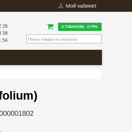
Мой кабинет
2 26
0 ТОВАР(ОВ) - 0 ГРН.
3 38
1 54
folium)
000001802
.