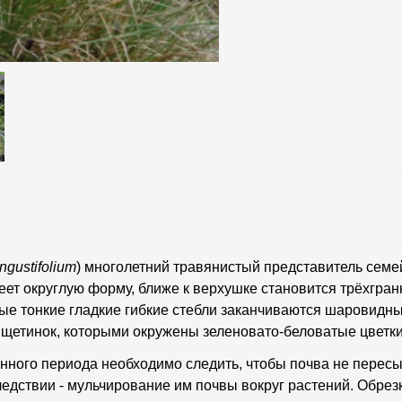
ngustifolium
) многолетний травянистый представитель семе
еет округлую форму, ближе к верхушке становится трёхгран
ые тонкие гладкие гибкие стебли заканчиваются шаровид
щетинок, которыми окружены зеленовато-беловатые цветки
ионного периода необходимо следить, чтобы почва не перес
ледствии - мульчирование им почвы вокруг растений. Обрез