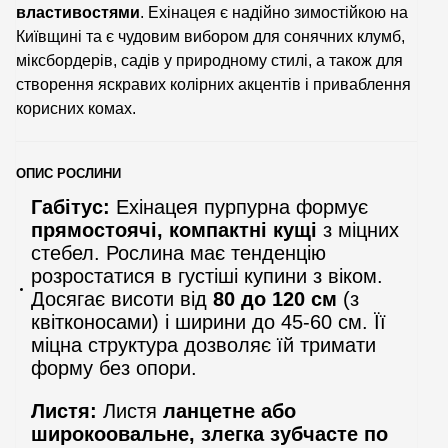
властивостями
. Ехінацея є надійно зимостійкою на
Київщині та є чудовим вибором для сонячних клумб,
міксбордерів, садів у природному стилі, а також для
створення яскравих колірних акцентів і приваблення
корисних комах.
ОПИС РОСЛИНИ
Габітус:
Ехінацея пурпурна формує
прямостоячі, компактні кущі
з міцних
стебел. Рослина має тенденцію
розростатися в густіші купини з віком.
Досягає висоти від
80 до 120 см
(з
квітконосами) і ширини до 45-60 см. Її
міцна структура дозволяє їй тримати
форму без опори.
Листя:
Листя
ланцетне або
широкоовальне, злегка зубчасте по