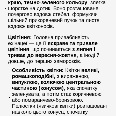
краю, темно-зеленого кольору
, злегка
шорстке на дотик. Воно розташоване
почергово вздовж стебел, формуючи
щільний прикореневий пучок та листя
вздовж квітконосів.
Цвітіння:
Головна привабливість
ехінацеї — це її
яскраве та тривале
цвітіння
, що починається
з липня і
триває до вересня-жовтня
, а іноді й
довше, до перших заморозків.
Особливість квітки:
Квітки
великі,
ромашкоподібні
, з вираженою,
випуклою, колючою центральною
частиною (конусом)
, яка спочатку
зеленувата, а потім стає коричневою
або помаранчево-бронзовою.
Пелюстки (язичкові квітки) розташовані
навколо цього конуса, спочатку