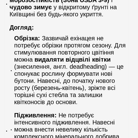
чудово зимує
у відкритому ґрунті на
Київщині без будь-якого укриття.
Догляд:
Обрізка:
Зазвичай ехінацея не
потребує обрізки протягом сезону. Для
стимулювання повторного цвітіння
можна
видаляти відцвілі квітки
(знесилення, англ. deadheading) — це
спонукає рослину формувати нові
бутони. Навесні, до початку нового
росту (березень-квітень), зріжте всі
торішні сухі стебла та залишки
квітконосів до основи.
Підживлення:
Не потребує
інтенсивного підживлення. Навесні
можна внести невелику кількість
комплексного мінерального добрива