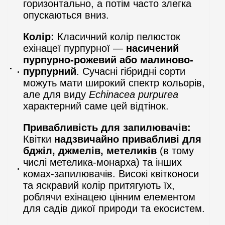
горизонтально, а потім часто злегка
опускаються вниз.
Колір:
Класичний колір пелюсток
ехінацеї пурпурної —
насичений
пурпурно-рожевий або малиново-
пурпурний
. Сучасні гібридні сорти
можуть мати широкий спектр кольорів,
але для виду
Echinacea purpurea
характерний саме цей відтінок.
Привабливість для запилювачів:
Квітки
надзвичайно привабливі для
бджіл, джмелів, метеликів
(в тому
числі метелика-монарха) та інших
комах-запилювачів. Високі квітконоси
та яскравий колір притягують їх,
роблячи ехінацею цінним елементом
для садів дикої природи та екосистем.