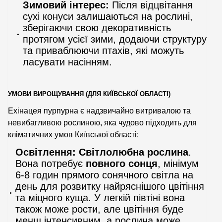
Зимовий інтерес:
Після відцвітання
сухі конуси залишаються на рослині,
зберігаючи свою декоративність
протягом усієї зими, додаючи структуру
та приваблюючи птахів, які можуть
ласувати насінням.
УМОВИ ВИРОЩУВАННЯ (ДЛЯ КИЇВСЬКОЇ ОБЛАСТІ)
Ехінацея пурпурна є надзвичайно витривалою та
невибагливою рослиною, яка чудово підходить для
кліматичних умов Київської області:
Освітлення:
Світлолюбна рослина
.
Вона потребує
повного сонця
, мінімум
6-8 годин прямого сонячного світла на
день для розвитку найряснішого цвітіння
та міцного куща. У легкій півтіні вона
також може рости, але цвітіння буде
менш інтенсивним, а рослина може