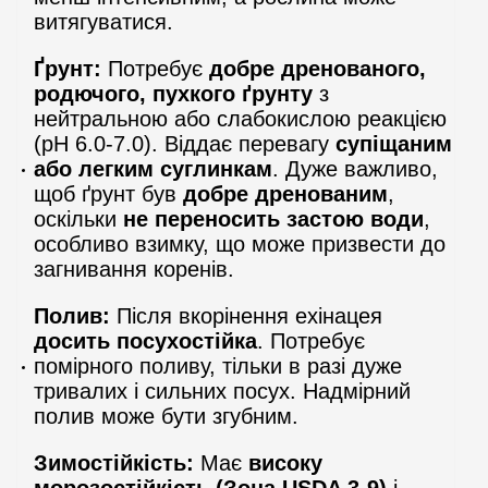
витягуватися.
Ґрунт:
Потребує
добре дренованого,
родючого, пухкого ґрунту
з
нейтральною або слабокислою реакцією
(pH 6.0-7.0). Віддає перевагу
супіщаним
або легким суглинкам
. Дуже важливо,
щоб ґрунт був
добре дренованим
,
оскільки
не переносить застою води
,
особливо взимку, що може призвести до
загнивання коренів.
Полив:
Після вкорінення ехінацея
досить посухостійка
. Потребує
помірного поливу, тільки в разі дуже
тривалих і сильних посух. Надмірний
полив може бути згубним.
Зимостійкість:
Має
високу
морозостійкість (Зона USDA 3-9)
і