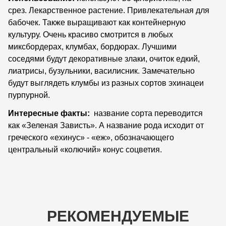
срез. Лекарственное растение. Привлекательная для
бабочек. Также выращивают как контейнерную
культуру. Очень красиво смотрится в любых
миксбордерах, клумбах, бордюрах. Лучшими
соседями будут декоративные злаки, очиток едкий,
лиатрисы, бузульники, василисник. Замечательно
будут выглядеть клумбы из разных сортов эхинацеи
пурпурной.
Интересные факты:
название сорта переводится
как «Зеленая Зависть». А название рода исходит от
греческого «ехинус» - «еж», обозначающего
центральный «колючий» конус соцветия.
РЕКОМЕНДУЕМЫЕ