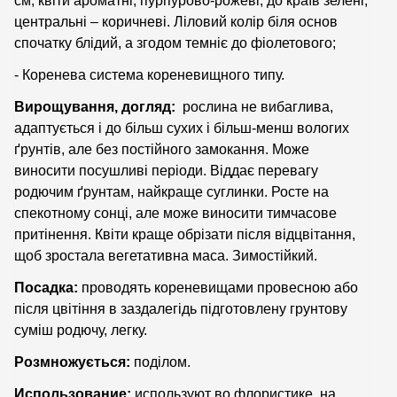
см, квіти ароматні, пурпурово-рожеві, до країв зелені,
центральні – коричневі. Ліловий колір біля основ
спочатку блідий, а згодом темніє до фіолетового;
- Коренева система кореневищного типу.
Вирощування, догляд:
рослина не вибаглива,
адаптується і до більш сухих і більш-менш вологих
ґрунтів, але без постійного замокання. Може
виносити посушливі періоди. Віддає перевагу
родючим ґрунтам, найкраще суглинки. Росте на
спекотному сонці, але може виносити тимчасове
притінення. Квіти краще обрізати після відцвітання,
щоб зростала вегетативна маса. Зимостійкий.
Посадка:
проводять кореневищами провесною або
після цвітіння в заздалегідь підготовлену грунтову
суміш родючу, легку.
Розмножується:
поділом.
Использование:
используют во флористике, на