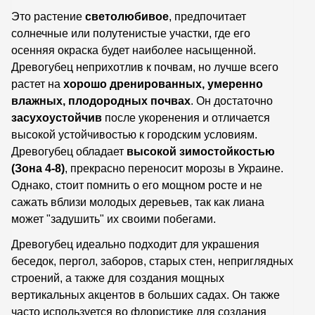
Это растение
светолюбивое
, предпочитает
солнечные или полутенистые участки, где его
осенняя окраска будет наиболее насыщенной.
Древогубец неприхотлив к почвам, но лучше всего
растет на
хорошо дренированных, умеренно
влажных, плодородных почвах
. Он достаточно
засухоустойчив
после укоренения и отличается
высокой устойчивостью к городским условиям.
Древогубец обладает
высокой зимостойкостью
(Зона 4-8)
, прекрасно переносит морозы в Украине.
Однако, стоит помнить о его мощном росте и не
сажать вблизи молодых деревьев, так как лиана
может "задушить" их своими побегами.
Древогубец идеально подходит для украшения
беседок, пергол, заборов, старых стен, неприглядных
строений, а также для создания мощных
вертикальных акцентов в больших садах. Он также
часто используется во флористике для создания