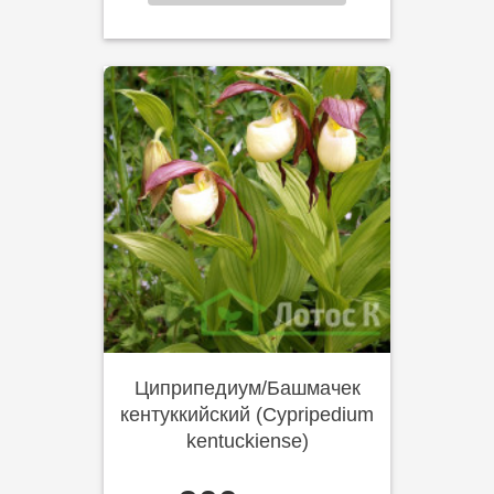
Циприпедиум/Башмачек
кентуккийский (Cypripedium
kentuckiensе)