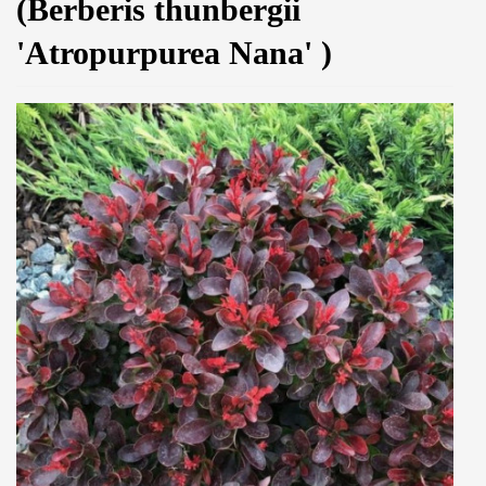
(Berberis thunbergii
'Atropurpurea Nana' )