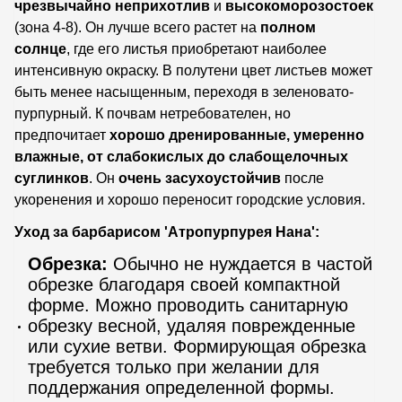
чрезвычайно неприхотлив
и
высокоморозостоек
(зона 4-8). Он лучше всего растет на
полном
солнце
, где его листья приобретают наиболее
интенсивную окраску. В полутени цвет листьев может
быть менее насыщенным, переходя в зеленовато-
пурпурный. К почвам нетребователен, но
предпочитает
хорошо дренированные, умеренно
влажные, от слабокислых до слабощелочных
суглинков
. Он
очень засухоустойчив
после
укоренения и хорошо переносит городские условия.
Уход за барбарисом 'Атропурпурея Нана':
Обрезка:
Обычно не нуждается в частой
обрезке благодаря своей компактной
форме. Можно проводить санитарную
обрезку весной, удаляя поврежденные
или сухие ветви. Формирующая обрезка
требуется только при желании для
поддержания определенной формы.