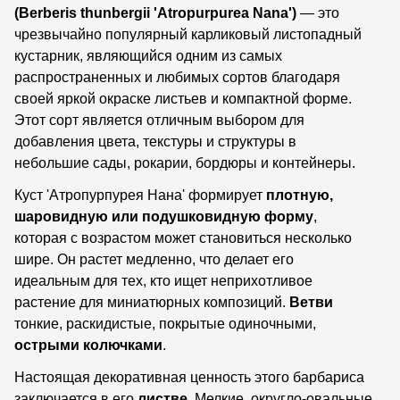
(Berberis thunbergii 'Atropurpurea Nana')
— это
чрезвычайно популярный карликовый листопадный
кустарник, являющийся одним из самых
распространенных и любимых сортов благодаря
своей яркой окраске листьев и компактной форме.
Этот сорт является отличным выбором для
добавления цвета, текстуры и структуры в
небольшие сады, рокарии, бордюры и контейнеры.
Куст 'Атропурпурея Нана' формирует
плотную,
шаровидную или подушковидную форму
,
которая с возрастом может становиться несколько
шире. Он растет медленно, что делает его
идеальным для тех, кто ищет неприхотливое
растение для миниатюрных композиций.
Ветви
тонкие, раскидистые, покрытые одиночными,
острыми колючками
.
Настоящая декоративная ценность этого барбариса
заключается в его
листве
. Мелкие, округло-овальные