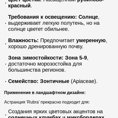
красный
.
Требования к освещению:
Солнце
,
выдерживает легкую полутень, но на
солнце цветет обильнее.
Влажность:
Предпочитает
умеренную
,
хорошо дренированную почву.
Зона зимостойкости:
Зона 5-9
,
достаточно морозостойка для
большинства регионов.
Семейство:
Зонтичные
(Apiaceae).
Применение в ландшафтном дизайне:
Астранция 'Rubra' прекрасно подходит для:
Создания ярких цветовых акцентов на
солнечных клумбах
и
миксбордерах
.