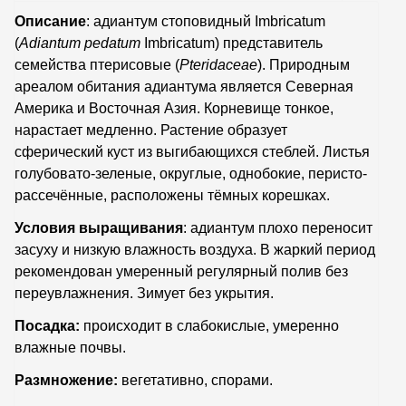
Описание
: адиантум стоповидный Imbricatum
(
Adiantum
pedatum
Imbricatum) представитель
семейства птерисовые (
Pteridaceae
). Природным
ареалом обитания адиантума является Северная
Америка и Восточная Азия. Корневище тонкое,
нарастает медленно. Растение образует
сферический куст из выгибающихся стеблей. Листья
голубовато-зеленые, округлые, однобокие, перисто-
рассечённые, расположены тёмных корешках.
Условия выращивания
: адиантум плохо переносит
засуху и низкую влажность воздуха. В жаркий период
рекомендован умеренный регулярный полив без
переувлажнения. Зимует без укрытия.
Посадка:
происходит в слабокислые, умеренно
влажные почвы.
Размножение:
вегетативно, спорами.