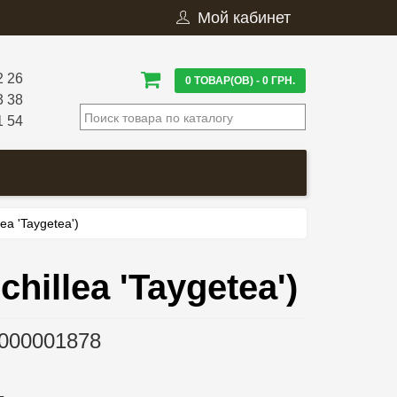
Мой кабинет
2 26
0 ТОВАР(ОВ) - 0 ГРН.
3 38
1 54
ea 'Taygetea')
illea 'Taygetea')
000001878
.