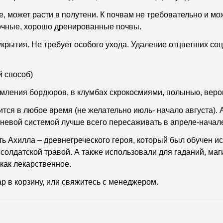
 может расти в полутени. К почвам не требовательно и мо
очные, хорошо дренированные почвы.
укрытия. Не требует особого ухода. Удаление отцветших с
й способ)
мления бордюров, в клумбах скрокосмиями, полынью, веро
тся в любое время (не желательно июль- начало августа). 
рневой системой лучше всего пересаживать в апреле-начал
ть Ахилла – древнегреческого героя, который был обучен и
олдатской травой. А также использовали для гаданий, магии
 как лекарственное.
ар в корзину, или свяжитесь с менеджером.