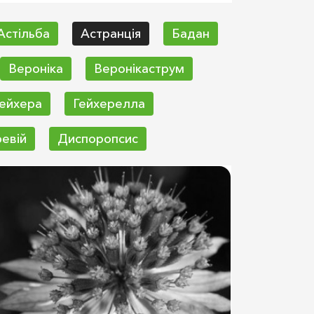
Астільба
Астранція
Бадан
Вероніка
Веронікаструм
ейхера
Гейхерелла
евій
Диспоропсис
Киренгешома
Кислица
ороставник
Коростянка
аванда
Лаватера
Мордовник
Морозник