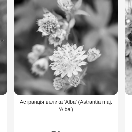
Астранція велика 'Alba' (Astrantia maj.
'Alba')