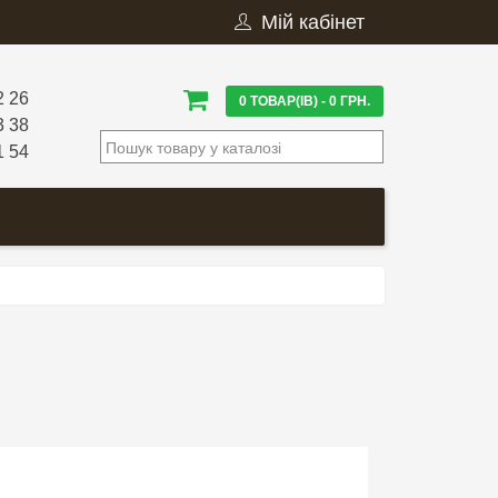
Мій кабінет
2 26
0 ТОВАР(ІВ) - 0 ГРН.
3 38
1 54