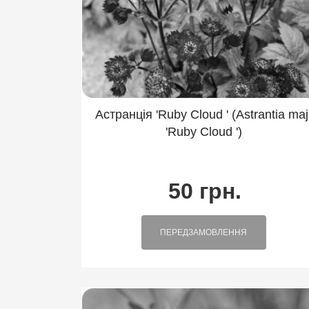
Моховинка
Півники
Пахиза
Сантоліна
Седум
Сердечн
Традесканція
Увулярія
Фіал
Шавлія
Шніт-цибуля
Яснот
Астранція 'Ruby Сloud ' (Astrantia maj
'Ruby Cloud ')
50 грн.
ПЕРЕДЗАМОВЛЕННЯ