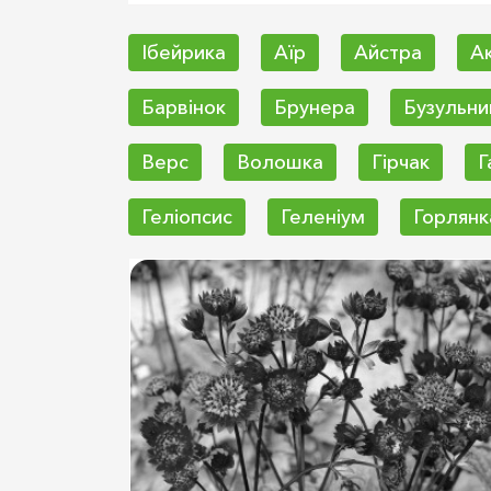
Ібейрика
Аїр
Айстра
Ак
Барвінок
Брунера
Бузульни
Верс
Волошка
Гірчак
Г
Геліопсис
Геленіум
Горлянк
Додекадон
Душевік
Дягил
Клопогон
Колхікум
Конвалі
Котяча м'ята
Крокосмія
Куп
Ломикамінь
Ломонос
Манж