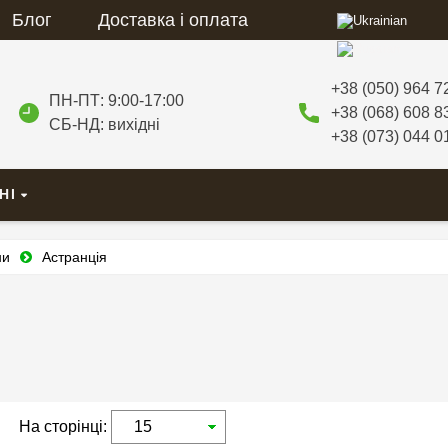
Блог
Доставка і оплата
+38 (050) 964 7
ПН-ПТ: 9:00-17:00
+38 (068) 608 8
СБ-НД: вихідні
+38 (073) 044 0
НІ
ни
Астранція
На сторінці: