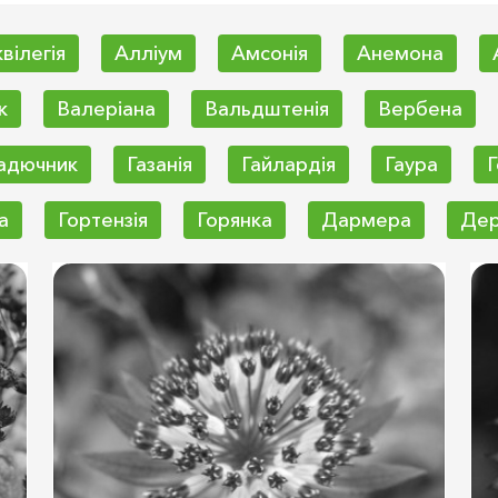
вілегія
Алліум
Амсонія
Анемона
к
Валеріана
Вальдштенія
Вербена
адючник
Газанія
Гайлардія
Гаура
Г
а
Гортензія
Горянка
Дармера
Дер
ь
Еріка
Ехінацея пурпурна
Журавець
я
Конюшина
Копитняк
Королиця
К
ена
Ліатрис
Лілейник
Лавандін
Л
етка
Молодило
Молочай
Монарда