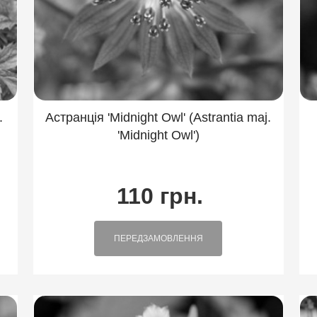
ндра
Подофіл
Роджерсия
Родовик
ик
Синюха
Смілаціна
Смілка
Сон 
ка
Фізостегія
Флокс
Хауттюйнія
Х
ка
Астранція 'Midnight Owl' (Astrantia maj.
.
'Midnight Owl')
110 грн.
ПЕРЕДЗАМОВЛЕННЯ