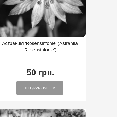
Рудбекія
Рутвиця
Сідач
трава
Таволжник
оста
Чебрець
Чистець
Астранція 'Rosensinfonie' (Astrantia
'Rosensinfonie')
50 грн.
ПЕРЕДЗАМОВЛЕННЯ