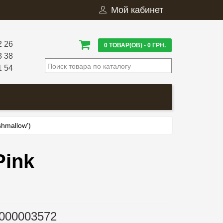
Мой кабинет
2 26
0 ТОВАР(ОВ) - 0 ГРН.
3 38
1 54
shmallow')
Pink
000003572