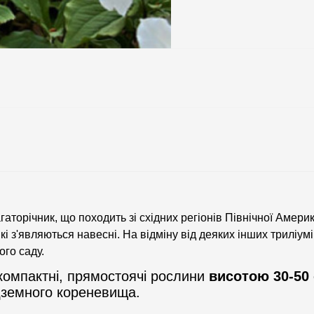
аторічник, що походить зі східних регіонів Північної Америки
які з'являються навесні. На відміну від деяких інших триліу
ого саду.
омпактні, прямостоячі рослини
висотою 30-50
дземного кореневища.