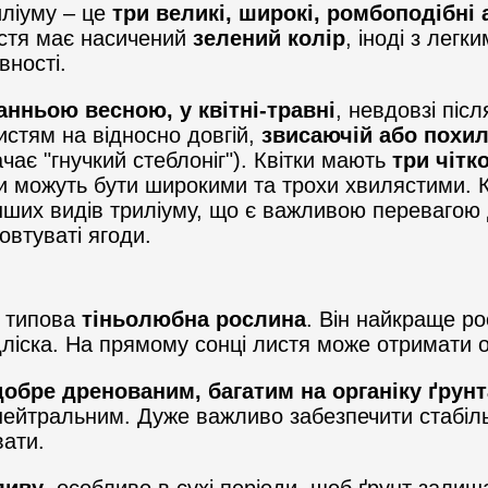
иліуму – це
три великі, широкі, ромбоподібні 
истя має насичений
зелений колір
, іноді з лег
вності.
анньою весною, у квітні-травні
, невдовзі піс
стям на відносно довгій,
звисаючій або похилі
чає "гнучкий стеблоніг"). Квітки мають
три чітк
и можуть бути широкими та трохи хвилястими. 
нших видів триліуму, що є важливою перевагою д
овтуваті ягоди.
е типова
тіньолюбна рослина
. Він найкраще р
ідліска. На прямому сонці листя може отримати 
добре дренованим, багатим на органіку ґрун
нейтральним. Дуже важливо забезпечити стабіль
вати.