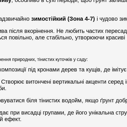
ливу
, особливо в сухі періоди, щоб ґрунт зали
надзвичайно
зимостійкий (Зона 4-7)
і чудово зим
ва після вкорінення. Не любить частих пересад
ься повільно, але стабільно, утворюючи красиві 
ення природних, тінистих куточків у саду:
омпозиції під кронами дерев та кущів, де іміт
Створює витончені вертикальні акценти серед і
би.
уватися біля тінистих водойм, якщо ґрунт доб
є при висадці групами, де його унікальна структ
й ефект.