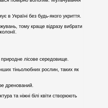
шався помірно вологим. Мульчування
ує в Україні без будь-якого укриття.
жувань, тому краще відразу вибрати
колонії.
ує природне лісове середовище.
нших тіньолюбних рослин, таких як
ре дренований.
ура та ніжні білі квіти створюють