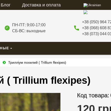
Блог
Доставка и оплата
+38 (050) 964 7
ПН-ПТ: 9:00-17:00
+38 (068) 608 8
СБ-ВС: выходные
+38 (073) 044 0
ВНЫЕ
и
Трилліум похилий ( Trillium flexipes)
 Trillium flexipes)
Код товара:
120 гр