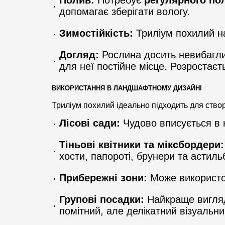
Полив:
Потребує
регулярного по
допомагає зберігати вологу.
Зимостійкість:
Триліум похилий 
Догляд:
Рослина досить невибагли
для неї постійне місце. Розростаєт
ВИКОРИСТАННЯ В ЛАНДШАФТНОМУ ДИЗАЙНІ
Триліум похилий ідеально підходить для створ
Лісові сади:
Чудово вписується в к
Тіньові квітники та міксбордери:
хости, папороті, брунери та астиль
Прибережні зони:
Може використов
Групові посадки:
Найкраще вигляда
помітний, але делікатний візуальни