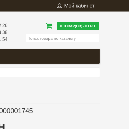
Мой кабинет
2 26
0 ТОВАР(ОВ) - 0 ГРН.
3 38
1 54
000001745
н.