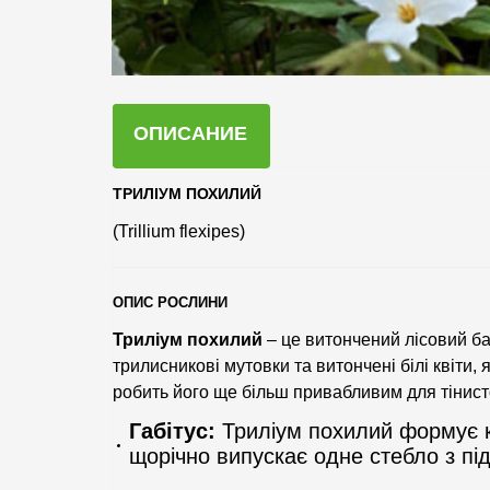
ОПИСАНИЕ
ТРИЛІУМ ПОХИЛИЙ
(Trillium flexipes)
ОПИС РОСЛИНИ
Триліум похилий
– це витончений лісовий баг
трилисникові мутовки та витончені білі квіти, 
робить його ще більш привабливим для тінист
Габітус:
Триліум похилий формує к
щорічно випускає одне стебло з пі