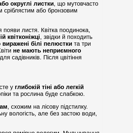
або округлі листки
, що мутовчасто
ким сріблястим або бронзовим
ля появи листя. Квітка поодинока,
й квітконіжці
, звідки й походить
о виражені білі пелюстки
та три
Квіти
не мають неприємного
ля садівників. Після цвітіння
осте у
глибокій тіні або легкій
опіки та рослина буде слабкою.
там
, схожим на лісову підстилку.
ну вологість, але без застою води,