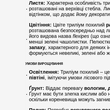
Листя:
Характерна особливість тр
розташовані на верхівці стебла. Л
відтінком, що додає йому декорати
Цвітіння:
Цвіте триліум похилий
р
розташована безпосередньо над ли
його видова назва
flexipes
(що озна
менші зелені чашолистки. Пелюстк
запаху
, характерного для деяких і
формуються невеликі, зелені або ж
УМОВИ ВИРОЩУВАННЯ
Освітлення:
Триліум похилий – ц
півтіні
, імітуючи умови лісового п
Ґрунт:
Віддає перевагу
вологим, 
Ґрунт має бути злегка кислим або 
оскільки кореневища можуть загни